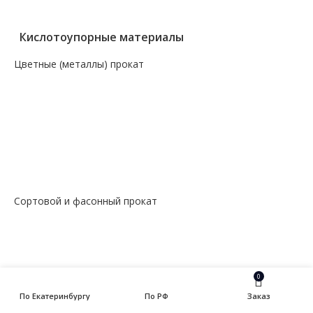
— Проволока, канаты, электроды
Кислотоупорные материалы
Цветные (металлы) прокат
— Алюминий, дюраль
— Магний
— Медь, бронза, латунь
— Молибденовый прокат
— Свинец
— Титановый прокат
— Чугун
Сортовой и фасонный прокат
— Арматура
— Балка
— Катанка
— Квадрат
— Круг
0
— Полоса
По Екатеринбургу
По РФ
Заказ
— Уголок