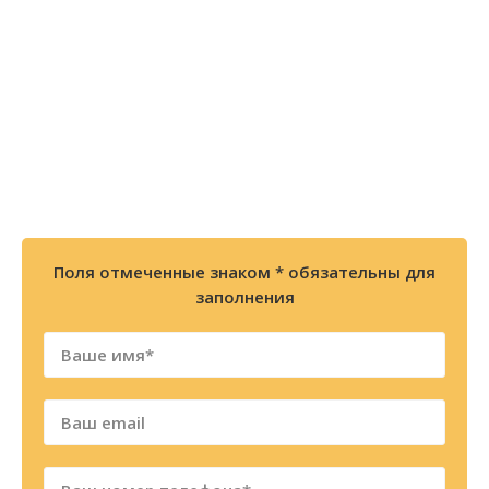
БЕСПЛАТНУЮ консультацию или
позвоните по телефону
8 (800) 300-86-84
+7 (343) 227-30-01
Мы перезвоним Вам в течении 2х минут
Поля отмеченные знаком * обязательны для
заполнения