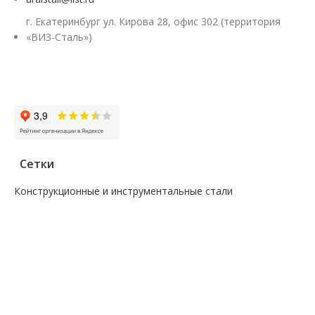
г. Екатеринбург ул. Кирова 28, офис 302 (территория
«ВИЗ-Сталь»)
Заказать звонок
Сетки
Конструкционные и инструментальные стали
—
Поковка
—
Сталь сорт инструм круг
—
Сталь сорт констр круг
—
Сталь сорт констр никель круг
—
Сталь сорт констр шестигранник
—
Сталь сорт нерж жаропрочный круг
—
Сталь сорт х/т калибровка круг
—
Сталь сорт х/т калибровка шестигранник