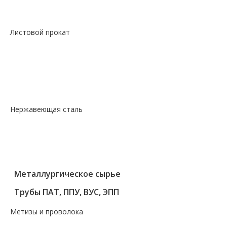
—
Сталь фасон профили квадрат
Листовой прокат
— Лист горячекатаный
— Лист оцинкованный
— Лист просечно-вытяжной
— Лист рифленый
— Лист холоднокатаный
Нержавеющая сталь
— Круг, квадрат, шестигранник
— Лист нержавеющий
— Нержавеющие метизы
— Трубы нержавеющие
Металлургическое сырье
Трубы ПАТ, ППУ, ВУС, ЭПП
Метизы и проволока
— Крепеж, гвозди, болты, цепи