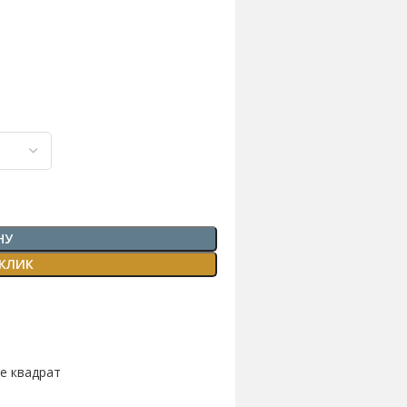
НУ
 КЛИК
е квадрат