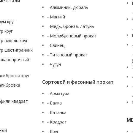
ые стали
- Алюминий, дюраль
- Магний
рум круг
- Медь, бронза, латунь
тр круг
- Молибденовый прокат
тр никель круг
- Свинец
тр шестигранник
- Титановый прокат
ж жаропрочный
- Чугун
калибровка круг
Сортовой и фасонный прокат
калибровка
- Арматура
офили квадрат
- Балка
- Катанка
М
- Квадрат
аный
- Круг