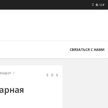
0
/
0
₽
8 (800) 300-86-84
+7 (343) 227-30-01
uralstall@list.ru
СВЯЗАТЬСЯ С НАМИ
квадрат
варная