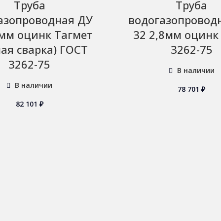
Труба
Труба
азопроводная ДУ
водогазопровод
5мм оцинк Тагмет
32 2,8мм оцинк
ная сварка) ГОСТ
3262-75
3262-75
В наличии
В наличии
78 701
₽
82 101
₽