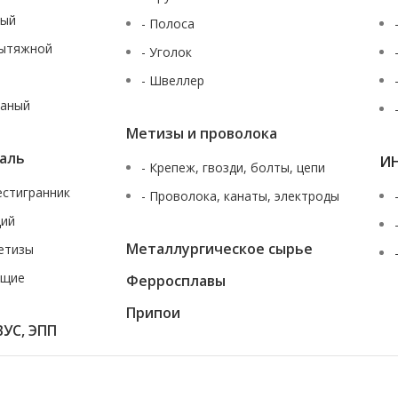
ный
- Полоса
вытяжной
- Уголок
- Швеллер
таный
Метизы и проволока
аль
И
- Крепеж, гвозди, болты, цепи
шестигранник
- Проволока, канаты, электроды
щий
Металлургическое сырье
етизы
ющие
Ферросплавы
За
Припои
ВУС, ЭПП
ющаяся характеристик продуктов, наличия на складе, стоимости товаров,
жданского кодекса Российской Федерации. Для получения подробной инф