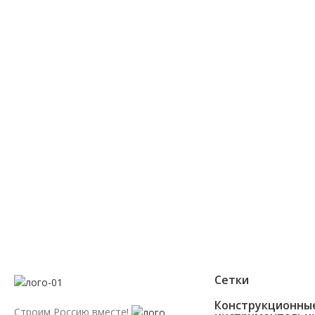
или позвоните по теле
8 (800) 300-86-84
+7 (343) 227-30-01
Мы перезвоним Вам в течении 2х минут
Сетки
Конструкционны
Строим Россию вместе!