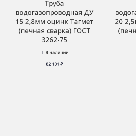
Труба
водогазопроводная ДУ
водог
15 2,8мм оцинк Тагмет
20 2,
(печная сварка) ГОСТ
(печ
3262-75
В наличии
82 101
₽