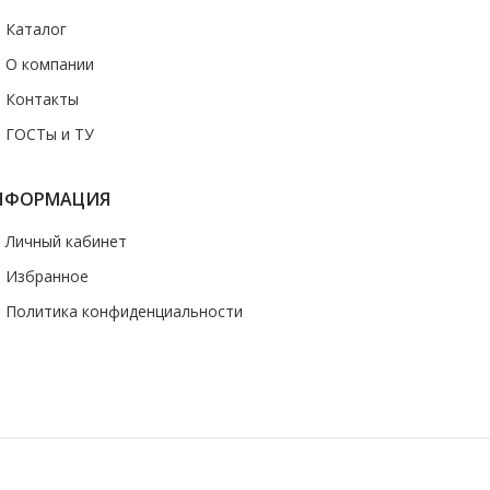
- Каталог
- О компании
- Контакты
- ГОСТы и ТУ
НФОРМАЦИЯ
- Личный кабинет
- Избранное
- Политика конфиденциальности
казать звонок
 носит информационный характер и ни при каких условиях не является
ормации о наличии и стоимости указанных товаров и (или) услуг,