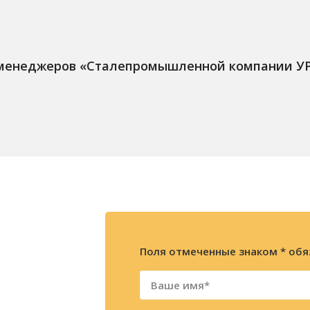
 менеджеров «Сталепромышленной компании У
Поля отмеченные знаком * обя
ажите
ацию