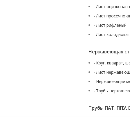
- Лист оцинкован
- Лист просечно-
- Лист рифленый
- Лист холоднока
Нержавеющая ст
- Круг, квадрат, 
- Лист нержавею
- Нержавеющие м
- Трубы нержаве
Трубы ПАТ, ППУ, 
URALSTALL
2013-2026 вся представленная на сайте информация, каса
публичной офертой, определяемой положениями Статьи 437(2) Гра