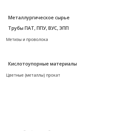
— Трубы нержавеющие
Металлургическое сырье
Трубы ПАТ, ППУ, ВУС, ЭПП
Метизы и проволока
— Крепеж, гвозди, болты, цепи
— Проволока, канаты, электроды
Кислотоупорные материалы
Цветные (металлы) прокат
— Алюминий, дюраль
— Магний
— Медь, бронза, латунь
— Молибденовый прокат
— Свинец
— Титановый прокат
— Чугун