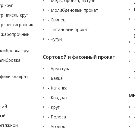
- Медь, бронза, латунь
тр круг
- Молибденовый прокат
тр никель круг
- Свинец
тр шестигранник
- Титановый прокат
ж жаропрочный
- Чугун
калибровка круг
Сортовой и фасонный прокат
калибровка
- Арматура
офили квадрат
- Балка
- Катанка
М
- Квадрат
аный
- Круг
ный
- Полоса
вытяжной
- Уголок