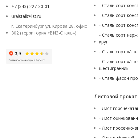
- Сталь сорт конс
+7 (343) 227-30-01
- Сталь сорт конс
uralstall@list.ru
- Сталь сорт конс
г. Екатеринбург ул. Кирова 28, офис
302 (территория «ВИЗ-Сталь»)
- Сталь сорт нер
круг
- Сталь сорт х/т 
- Сталь сорт х/т 
шестигранник
- Сталь фасон пр
Листовой прокат
- Лист горячекат
- Лист оцинкован
- Лист просечно-
- Лист рифленый