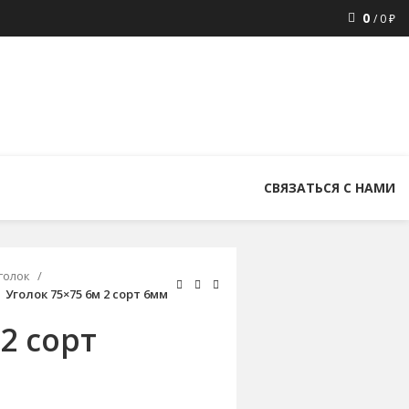
0
/
0
₽
8 (800) 300-86-84
+7 (343) 227-30-01
uralstall@list.ru
СВЯЗАТЬСЯ С НАМИ
голок
Уголок 75×75 6м 2 сорт 6мм
2 сорт