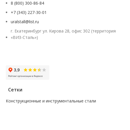
8 (800) 300-86-84
+7 (343) 227-30-01
uralstall@list.ru
г. Екатеринбург ул. Кирова 28, офис 302 (территория
«ВИЗ-Сталь»)
Заказать звонок
Сетки
Конструкционные и инструментальные стали
—
Поковка
—
Сталь сорт инструм круг
—
Сталь сорт констр круг
—
Сталь сорт констр никель круг