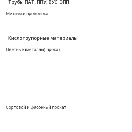
Трубы ПАТ, ППУ, ВУС, ЭПП
Метизы и проволока
— Крепеж, гвозди, болты, цепи
— Проволока, канаты, электроды
Кислотоупорные материалы
Цветные (металлы) прокат
— Алюминий, дюраль
— Магний
— Медь, бронза, латунь
— Молибденовый прокат
— Свинец
— Титановый прокат
— Чугун
Сортовой и фасонный прокат
— Арматура
— Балка
— Катанка