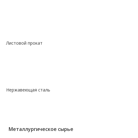
—
Сталь сорт констр шестигранник
—
Сталь сорт нерж жаропрочный круг
—
Сталь сорт х/т калибровка круг
—
Сталь сорт х/т калибровка шестигранник
—
Сталь фасон профили квадрат
Листовой прокат
— Лист горячекатаный
— Лист оцинкованный
— Лист просечно-вытяжной
— Лист рифленый
— Лист холоднокатаный
Нержавеющая сталь
— Круг, квадрат, шестигранник
— Лист нержавеющий
— Нержавеющие метизы
— Трубы нержавеющие
Металлургическое сырье