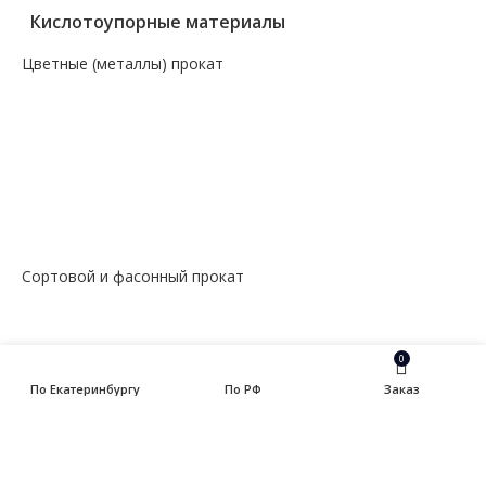
Кислотоупорные материалы
Цветные (металлы) прокат
— Алюминий, дюраль
— Магний
— Медь, бронза, латунь
— Молибденовый прокат
— Свинец
— Титановый прокат
— Чугун
Сортовой и фасонный прокат
— Арматура
— Балка
— Катанка
0
— Квадрат
По Екатеринбургу
По РФ
Заказ
— Круг
— Полоса
— Уголок
— Швеллер