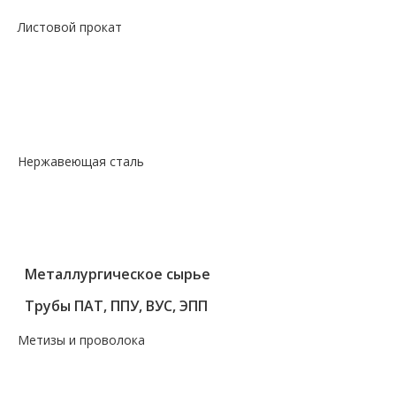
Листовой прокат
— Лист горячекатаный
— Лист оцинкованный
— Лист просечно-вытяжной
— Лист рифленый
— Лист холоднокатаный
Нержавеющая сталь
— Круг, квадрат, шестигранник
— Лист нержавеющий
— Нержавеющие метизы
— Трубы нержавеющие
Металлургическое сырье
Трубы ПАТ, ППУ, ВУС, ЭПП
Метизы и проволока
— Крепеж, гвозди, болты, цепи
— Проволока, канаты, электроды