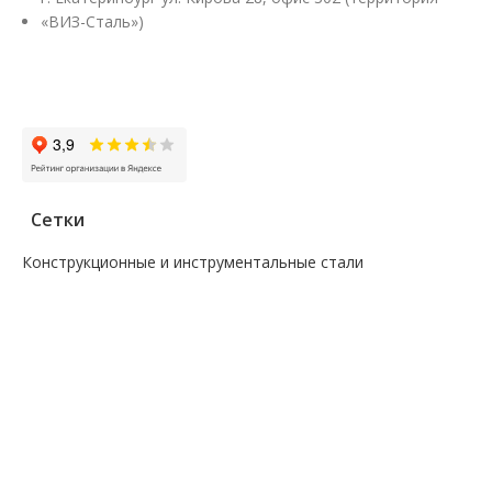
«ВИЗ-Сталь»)
Заказать звонок
Сетки
Конструкционные и инструментальные стали
—
Поковка
—
Сталь сорт инструм круг
—
Сталь сорт констр круг
—
Сталь сорт констр никель круг
—
Сталь сорт констр шестигранник
—
Сталь сорт нерж жаропрочный круг
—
Сталь сорт х/т калибровка круг
—
Сталь сорт х/т калибровка шестигранник
—
Сталь фасон профили квадрат