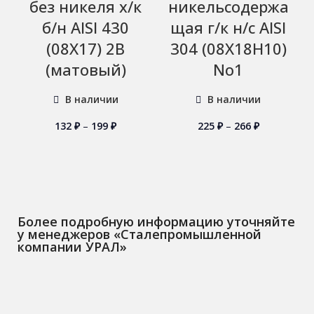
без никеля х/к
никельсодержа
б/н AISI 430
щая г/к н/с AISI
(08Х17) 2B
304 (08Х18Н10)
(матовый)
No1
В наличии
В наличии
132
₽
–
199
₽
225
₽
–
266
₽
Более подробную информацию уточняйте
у менеджеров «Сталепромышленной
компании УРАЛ»