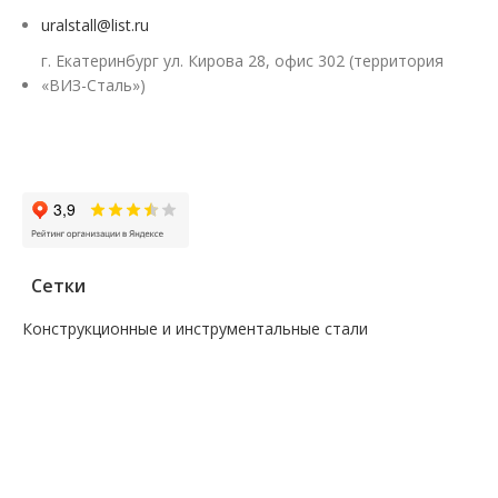
uralstall@list.ru
г. Екатеринбург ул. Кирова 28, офис 302 (территория
«ВИЗ-Сталь»)
Заказать звонок
Сетки
Конструкционные и инструментальные стали
—
Поковка
—
Сталь сорт инструм круг
—
Сталь сорт констр круг
—
Сталь сорт констр никель круг
—
Сталь сорт констр шестигранник
—
Сталь сорт нерж жаропрочный круг