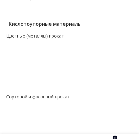
— Крепеж, гвозди, болты, цепи
— Проволока, канаты, электроды
Кислотоупорные материалы
Цветные (металлы) прокат
— Алюминий, дюраль
— Магний
— Медь, бронза, латунь
— Молибденовый прокат
— Свинец
— Титановый прокат
— Чугун
Сортовой и фасонный прокат
— Арматура
— Балка
— Катанка
— Квадрат
— Круг
— Полоса
0