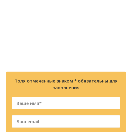
Остались вопросы? Закажите
БЕСПЛАТНУЮ консультацию или
позвоните по телефону
8 (800) 300-86-84
+7 (343) 227-30-01
Мы перезвоним Вам в течении 2х минут
Поля отмеченные знаком * обязательны для
заполнения