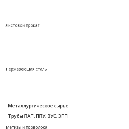
—
Сталь сорт х/т калибровка круг
—
Сталь сорт х/т калибровка шестигранник
—
Сталь фасон профили квадрат
Листовой прокат
— Лист горячекатаный
— Лист оцинкованный
— Лист просечно-вытяжной
— Лист рифленый
— Лист холоднокатаный
Нержавеющая сталь
— Круг, квадрат, шестигранник
— Лист нержавеющий
— Нержавеющие метизы
— Трубы нержавеющие
Металлургическое сырье
Трубы ПАТ, ППУ, ВУС, ЭПП
Метизы и проволока