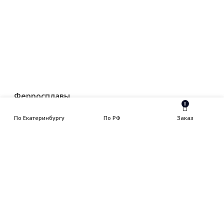
— Балка
— Катанка
— Квадрат
— Круг
— Полоса
— Уголок
— Швеллер
Ферросплавы
0
Припои
По Екатеринбургу
По РФ
Заказ
Трубы
— Трубы водогазопроводные оцинк ГОСТ 3262-75
— Трубы водогазопроводные черные ГОСТ 3262-75
— Трубы горячедеформированные ГОСТ 8732-78
— Трубы тянутые котловые
— Трубы холоднодеформированные (тянутые,
бесшовные) ГОСТ 8734-75
— Трубы электросварные
— Трубы электросварные квадрат