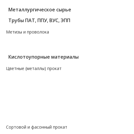
Металлургическое сырье
Трубы ПАТ, ППУ, ВУС, ЭПП
Метизы и проволока
— Крепеж, гвозди, болты, цепи
— Проволока, канаты, электроды
Кислотоупорные материалы
Цветные (металлы) прокат
— Алюминий, дюраль
— Магний
— Медь, бронза, латунь
— Молибденовый прокат
— Свинец
— Титановый прокат
— Чугун
Сортовой и фасонный прокат
— Арматура