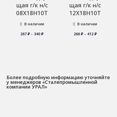
щая г/к н/с
щая г/к н/с
08Х18Н10Т
12Х18Н10Т
В наличии
В наличии
267
₽
–
340
₽
266
₽
–
412
₽
Более подробную информацию уточняйте
у менеджеров «Сталепромышленной
компании УРАЛ»