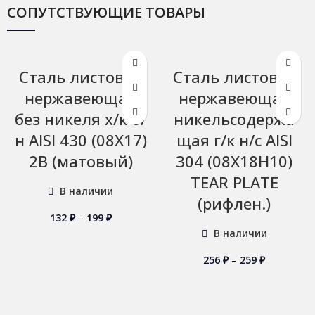
СОПУТСТВУЮЩИЕ ТОВАРЫ
Сталь листовая
Сталь листовая
нержавеющая
нержавеющая
без никеля х/к б/
никельсодержа
н AISI 430 (08Х17)
щая г/к н/с AISI
2B (матовый)
304 (08Х18Н10)
TEAR PLATE
В наличии
(рифлен.)
132
₽
–
199
₽
В наличии
256
₽
–
259
₽