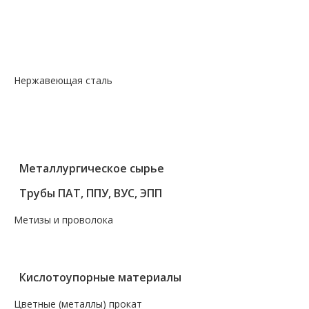
— Лист оцинкованный
— Лист просечно-вытяжной
— Лист рифленый
— Лист холоднокатаный
Нержавеющая сталь
— Круг, квадрат, шестигранник
— Лист нержавеющий
— Нержавеющие метизы
— Трубы нержавеющие
Металлургическое сырье
Трубы ПАТ, ППУ, ВУС, ЭПП
Метизы и проволока
— Крепеж, гвозди, болты, цепи
— Проволока, канаты, электроды
Кислотоупорные материалы
Цветные (металлы) прокат