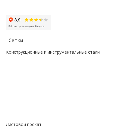
Заказать звонок
Сетки
Конструкционные и инструментальные стали
—
Поковка
—
Сталь сорт инструм круг
—
Сталь сорт констр круг
—
Сталь сорт констр никель круг
—
Сталь сорт констр шестигранник
—
Сталь сорт нерж жаропрочный круг
—
Сталь сорт х/т калибровка круг
—
Сталь сорт х/т калибровка шестигранник
—
Сталь фасон профили квадрат
Листовой прокат
— Лист горячекатаный