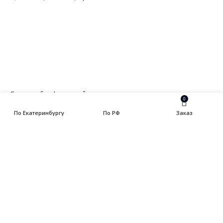
— Алюминий, дюраль
— Магний
— Медь, бронза, латунь
— Молибденовый прокат
— Свинец
— Титановый прокат
— Чугун
Сортовой и фасонный прокат
0
— Арматура
По Екатеринбургу
По РФ
Заказ
— Балка
— Катанка
— Квадрат
— Круг
— Полоса
— Уголок
— Швеллер
Ферросплавы
Припои