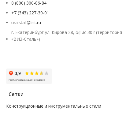
8 (800) 300-86-84
+7 (343) 227-30-01
uralstall@list.ru
г. Екатеринбург ул. Кирова 28, офис 302 (территория
«ВИЗ-Сталь»)
Заказать звонок
Сетки
Конструкционные и инструментальные стали
—
Поковка
—
Сталь сорт инструм круг
—
Сталь сорт констр круг
—
Сталь сорт констр никель круг