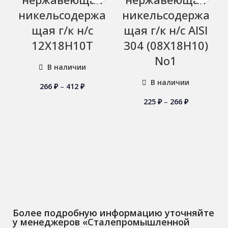
никельсодержа
никельсодержа
щая г/к н/с
щая г/к н/с AISI
12Х18Н10Т
304 (08Х18Н10)
No1
В наличии
В наличии
266
₽
–
412
₽
225
₽
–
266
₽
Более подробную информацию уточняйте
у менеджеров «Сталепромышленной