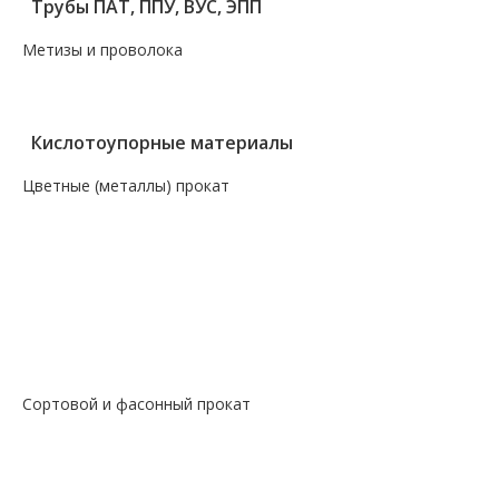
Трубы ПАТ, ППУ, ВУС, ЭПП
Метизы и проволока
— Крепеж, гвозди, болты, цепи
— Проволока, канаты, электроды
Кислотоупорные материалы
Цветные (металлы) прокат
— Алюминий, дюраль
— Магний
— Медь, бронза, латунь
— Молибденовый прокат
— Свинец
— Титановый прокат
— Чугун
Сортовой и фасонный прокат
— Арматура
— Балка
— Катанка