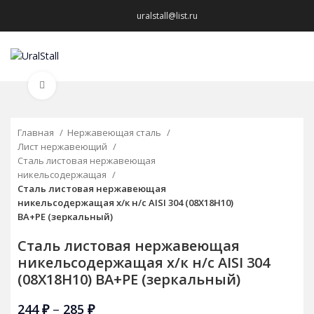
uralstall@list.ru
МЕНЮ
Нажмите, чтобы увеличить
Главная
Нержавеющая сталь
Лист нержавеющий
Сталь листовая нержавеющая
никельсодержащая
Сталь листовая нержавеющая
никельсодержащая х/к н/с AISI 304 (08Х18Н10)
BA+PE (зеркальный)
Сталь листовая нержавеющая
никельсодержащая х/к н/с AISI 304
(08Х18Н10) BA+PE (зеркальный)
244
₽
–
285
₽