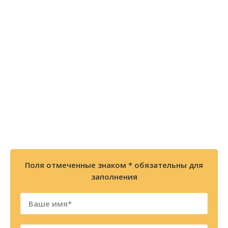
Остались вопросы? Закажите
БЕСПЛАТНУЮ консультацию или
позвоните по телефону
8 (800) 300-86-84
+7 (343) 227-30-01
Мы перезвоним Вам в течении 2х минут
Поля отмеченные знаком * обязательны для
заполнения