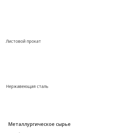
—
Сталь сорт констр шестигранник
—
Сталь сорт нерж жаропрочный круг
—
Сталь сорт х/т калибровка круг
—
Сталь сорт х/т калибровка шестигранник
—
Сталь фасон профили квадрат
Листовой прокат
— Лист горячекатаный
— Лист оцинкованный
— Лист просечно-вытяжной
— Лист рифленый
— Лист холоднокатаный
Нержавеющая сталь
— Круг, квадрат, шестигранник
— Лист нержавеющий
— Нержавеющие метизы
— Трубы нержавеющие
Металлургическое сырье