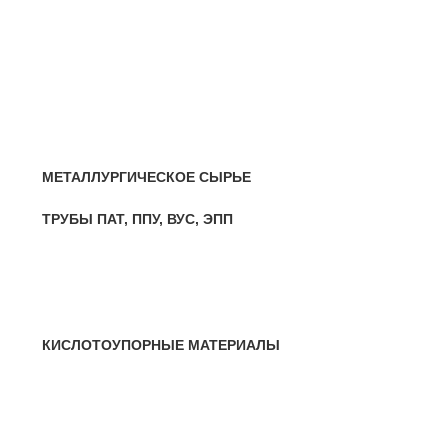
НЕРЖАВЕЮЩАЯ СТАЛЬ
— Круг, квадрат, шестигранник
— Лист нержавеющий
— Нержавеющие метизы
— Трубы нержавеющие
МЕТАЛЛУРГИЧЕСКОЕ СЫРЬЕ
ТРУБЫ ПАТ, ППУ, ВУС, ЭПП
МЕТИЗЫ И ПРОВОЛОКА
— Крепеж, гвозди, болты, цепи
— Проволока, канаты, электроды
КИСЛОТОУПОРНЫЕ МАТЕРИАЛЫ
ЦВЕТНЫЕ (МЕТАЛЛЫ) ПРОКАТ
— Алюминий, дюраль
— Магний