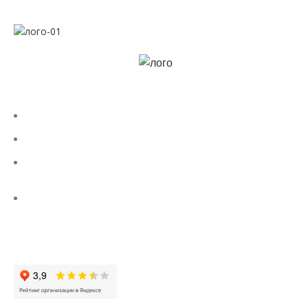
Строим Россию вместе!
КОНТАКТЫ
8 (800) 300-86-84
+7 (343) 227-30-01
uralstall@list.ru
г. Екатеринбург ул. Кирова 28, офис 302 (территория «ВИЗ-
Сталь»)
Заказать звонок