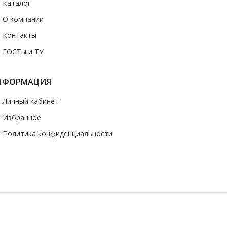
- Каталог
- О компании
- Контакты
- ГОСТы и ТУ
НФОРМАЦИЯ
- Личный кабинет
- Избранное
- Политика конфиденциальности
казать звонок
 носит информационный характер и ни при каких условиях не является
ормации о наличии и стоимости указанных товаров и (или) услуг,
и по электронной почте
uralstall@list.ru