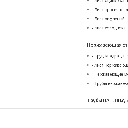
- Лист оцинкован
- Лист просечно-
- Лист рифленый
- Лист холоднока
Нержавеющая ст
- Круг, квадрат, 
- Лист нержавею
- Нержавеющие м
- Трубы нержаве
Трубы ПАТ, ППУ, 
URALSTALL
2013-2026 вся представленная на сайте информация, каса
публичной офертой, определяемой положениями Статьи 437(2) Гра
пожалуйста, обращайтесь к специал