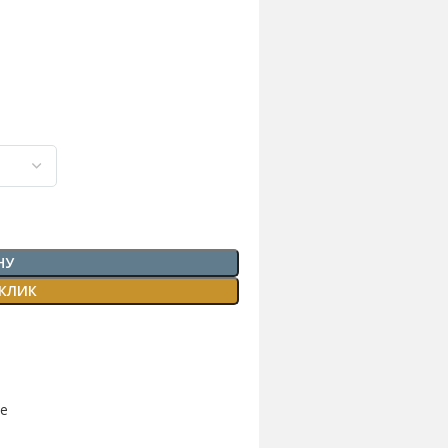
НУ
 КЛИК
ые