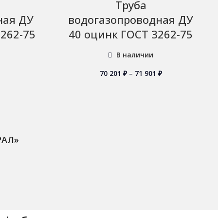
Труба
ная ДУ
водогазопроводная ДУ
3262-75
40 оцинк ГОСТ 3262-75
В наличии
70 201
₽
–
71 901
₽
РАЛ»