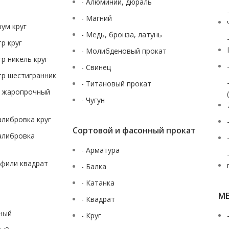
- Алюминий, дюраль
- Магний
рум круг
- Медь, бронза, латунь
тр круг
- Молибденовый прокат
тр никель круг
- Свинец
тр шестигранник
- Титановый прокат
ж жаропрочный
- Чугун
калибровка круг
Сортовой и фасонный прокат
калибровка
- Арматура
офили квадрат
- Балка
- Катанка
М
- Квадрат
аный
- Круг