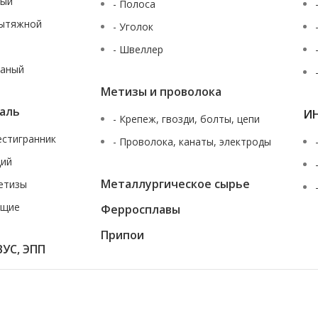
ный
- Полоса
вытяжной
- Уголок
- Швеллер
таный
Метизы и проволока
аль
И
- Крепеж, гвозди, болты, цепи
шестигранник
- Проволока, канаты, электроды
щий
Металлургическое сырье
етизы
ющие
Ферросплавы
За
Припои
ВУС, ЭПП
ющаяся характеристик продуктов, наличия на складе, стоимости товаров,
жданского кодекса Российской Федерации. Для получения подробной инф
истам нашей компании по многоканальному телефону
+7 (343) 227-30-01
ил