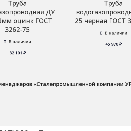
Труба
Труба
азопроводная ДУ
водогазопровод
,8мм оцинк ГОСТ
25 черная ГОСТ 
3262-75
В наличии
В наличии
45 976
₽
82 101
₽
 менеджеров «Сталепромышленной компании У