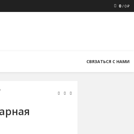
0
/
0
₽
8 (800) 300-86-84
+7 (343) 227-30-01
uralstall@list.ru
СВЯЗАТЬСЯ С НАМИ
варная