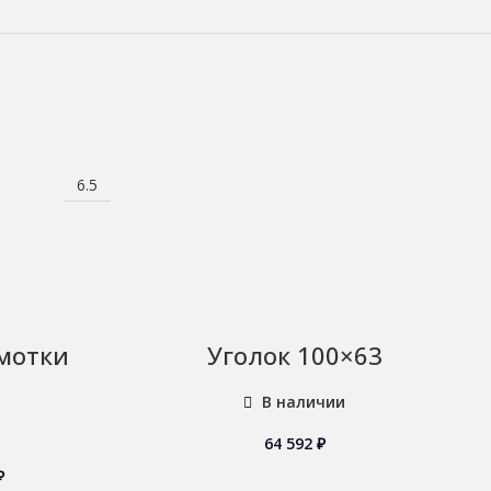
6.5
 мотки
Уголок 100×63
В наличии
64 592
₽
₽