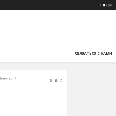
0
/
0
₽
8 (800) 300-86-84
+7 (343) 227-30-01
uralstall@list.ru
СВЯЗАТЬСЯ С НАМИ
веллер