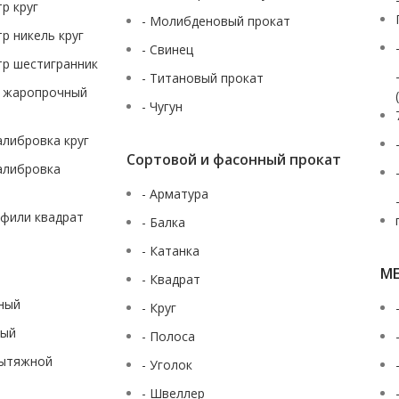
тр круг
- Молибденовый прокат
тр никель круг
- Свинец
тр шестигранник
- Титановый прокат
ж жаропрочный
- Чугун
калибровка круг
Сортовой и фасонный прокат
калибровка
- Арматура
офили квадрат
- Балка
- Катанка
М
- Квадрат
аный
- Круг
ный
- Полоса
вытяжной
- Уголок
- Швеллер