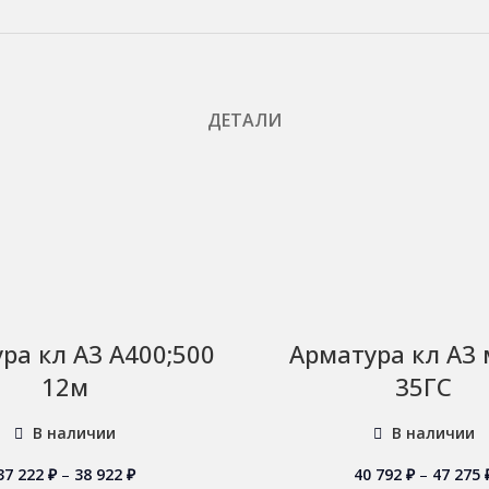
ДЕТАЛИ
ра кл А3 А400;500
Арматура кл А3
12м
35ГС
В наличии
В наличии
37 222
₽
–
38 922
₽
40 792
₽
–
47 275