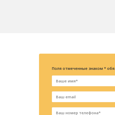
Поля отмеченные знаком * обя
ажите
ацию
фону