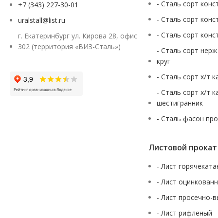
- Сталь сорт конс
+7 (343) 227-30-01
- Сталь сорт конс
uralstall@list.ru
- Сталь сорт конс
г. Екатеринбург ул. Кирова 28, офис
302 (территория «ВИЗ-Сталь»)
- Сталь сорт нер
круг
- Сталь сорт х/т 
- Сталь сорт х/т 
шестигранник
- Сталь фасон пр
Листовой прокат
- Лист горячекат
- Лист оцинкован
- Лист просечно-
- Лист рифленый