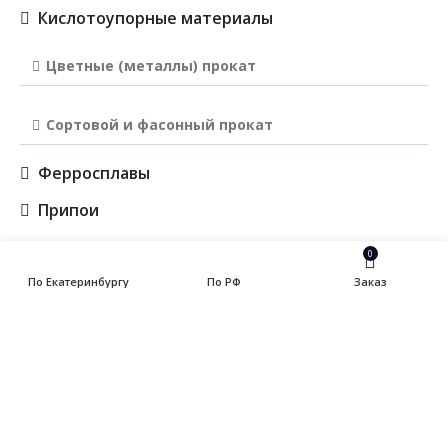
Кислотоупорные материалы
Цветные (металлы) прокат
Сортовой и фасонный прокат
Ферросплавы
Припои
0
Трубы
По Екатеринбургу
По РФ
Заказ
Меню
ИНФОРМАЦИЯ
URALSTALL
2013-2026 вся представленная на сайте информация,