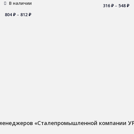
В наличии
316
₽
–
548
₽
804
₽
–
812
₽
 менеджеров «Сталепромышленной компании У