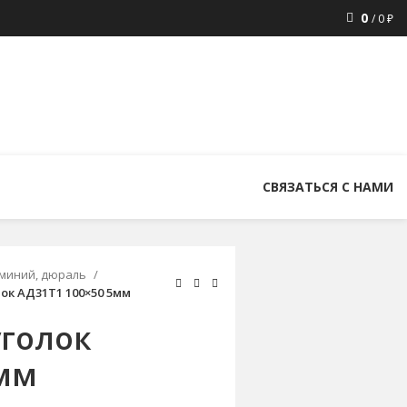
0
/
0
₽
8 (800) 300-86-84
+7 (343) 227-30-01
uralstall@list.ru
СВЯЗАТЬСЯ С НАМИ
миний, дюраль
к АД31Т1 100×50 5мм
голок
5мм