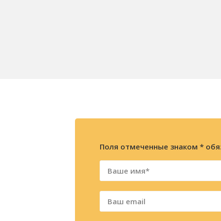
Поля отмеченные знаком * обя
ажите
ацию
фону