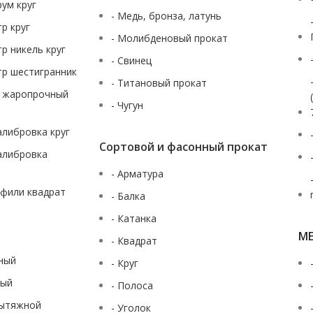
рум круг
- Медь, бронза, латунь
тр круг
- Молибденовый прокат
тр никель круг
- Свинец
тр шестигранник
- Титановый прокат
ж жаропрочный
- Чугун
калибровка круг
Сортовой и фасонный прокат
калибровка
- Арматура
офили квадрат
- Балка
- Катанка
М
- Квадрат
аный
- Круг
ный
- Полоса
вытяжной
- Уголок