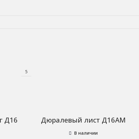
5
г Д16
Дюралевый лист Д16АМ
В наличии