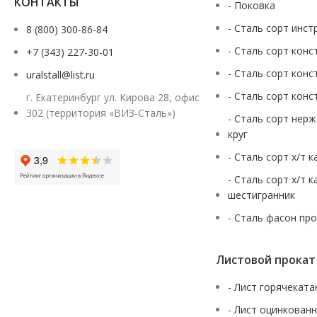
КОНТАКТЫ
- Поковка
- Сталь сорт инст
8 (800) 300-86-84
- Сталь сорт конс
+7 (343) 227-30-01
- Сталь сорт конс
uralstall@list.ru
- Сталь сорт конс
г. Екатеринбург ул. Кирова 28, офис
302 (территория «ВИЗ-Сталь»)
- Сталь сорт нер
круг
- Сталь сорт х/т 
- Сталь сорт х/т 
шестигранник
- Сталь фасон пр
Листовой прокат
- Лист горячекат
- Лист оцинкован