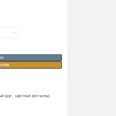
НУ
 КЛИК
й круг
,
Цветные (металлы)