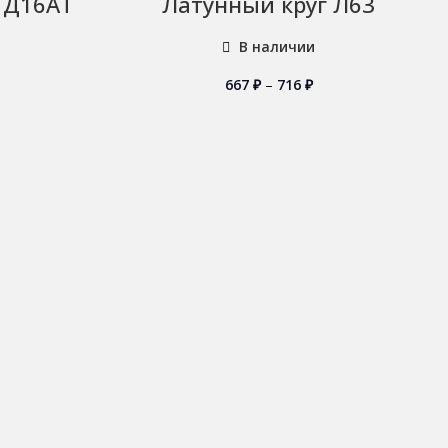
 Д16АТ
Латунный круг Л63
В наличии
667
₽
–
716
₽