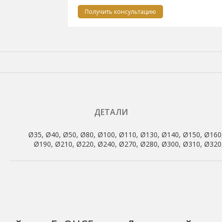
Получить консультацию
ДЕТАЛИ
Ø35, Ø40, Ø50, Ø80, Ø100, Ø110, Ø130, Ø140, Ø150, Ø160
Ø190, Ø210, Ø220, Ø240, Ø270, Ø280, Ø300, Ø310, Ø320