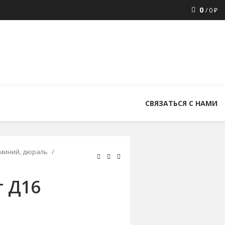
0
/
0
₽
8 (800) 300-86-84
+7 (343) 227-30-01
uralstall@list.ru
СВЯЗАТЬСЯ С НАМИ
миний, дюраль
 Д16