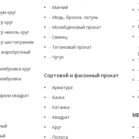
- Магний
рум круг
- Медь, бронза, латунь
тр круг
- Молибденовый прокат
тр никель круг
- Свинец
тр шестигранник
- Титановый прокат
ж жаропрочный
- Чугун
калибровка круг
Сортовой и фасонный прокат
калибровка
- Арматура
офили квадрат
- Балка
- Катанка
М
- Квадрат
аный
- Круг
ный
- Полоса