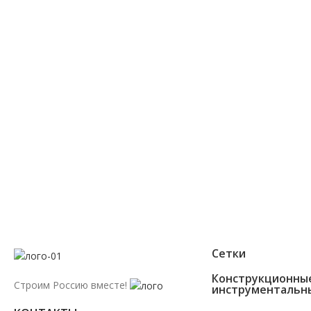
8 (800) 300-86-84
+7 (343) 227-30-01
Мы перезвоним Вам в течении 2х минут
Сетки
Конструкционны
Строим Россию вместе!
инструментальн