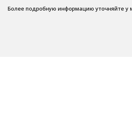
Более подробную информацию уточняйте у
Остались вопросы? Зак
БЕСПЛАТНУЮ консульт
или позвоните по теле