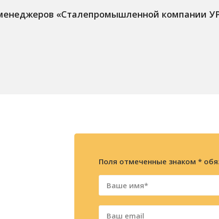
 менеджеров «Сталепромышленной компании У
Поля отмеченные знаком * обя
ажите
ацию
фону