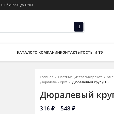
Пн-Сб с 09:00 до 18:00
КАТАЛОГ
О КОМПАНИИ
КОНТАКТЫ
ГОСТЫ И ТУ
Главная
Цветные (металлы) прокат
Алю
Дюралевый круг
Дюралевый круг Д16
Дюралевый круг
316
₽
–
548
₽