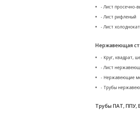
- Лист просечно-
- Лист рифленый
- Лист холоднока
Нержавеющая ст
- Круг, квадрат, 
- Лист нержавею
- Нержавеющие м
- Трубы нержаве
Трубы ПАТ, ППУ, 
URALSTALL
2013-2026 вся представленная на сайте информация, каса
публичной офертой, определяемой положениями Статьи 437(2) Гра
пожалуйста, обращайтесь к специал