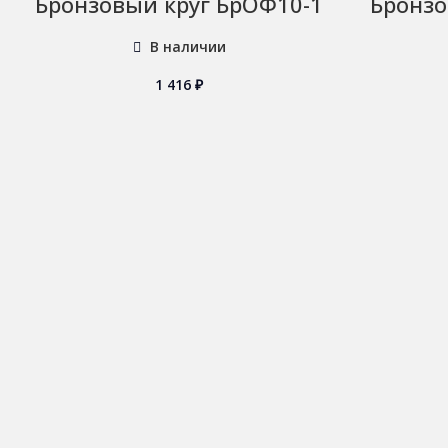
Бронзовый круг БрОФ10-1
Бронзо
В наличии
1 416
₽