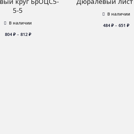
вый круг БрОЦС5-
Дюралевый лист
5-5
В наличии
В наличии
484
₽
–
651
₽
804
₽
–
812
₽