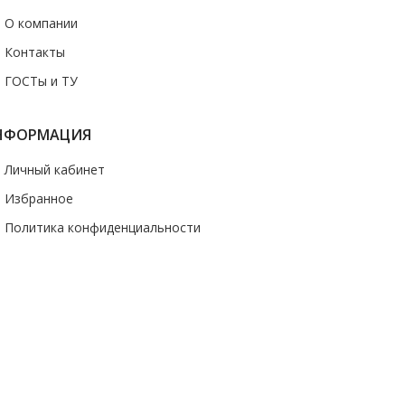
- О компании
- Контакты
- ГОСТы и ТУ
НФОРМАЦИЯ
- Личный кабинет
- Избранное
- Политика конфиденциальности
казать звонок
 носит информационный характер и ни при каких условиях не является
ормации о наличии и стоимости указанных товаров и (или) услуг,
и по электронной почте
uralstall@list.ru