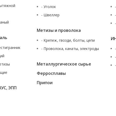
вытяжной
- Уголок
- Швеллер
таный
Метизы и проволока
аль
И
- Крепеж, гвозди, болты, цепи
шестигранник
- Проволока, канаты, электроды
щий
Металлургическое сырье
етизы
ющие
Ферросплавы
За
Припои
ВУС, ЭПП
ющаяся характеристик продуктов, наличия на складе, стоимости товаров,
жданского кодекса Российской Федерации. Для получения подробной инф
истам нашей компании по многоканальному телефону
+7 (343) 227-30-01
ил