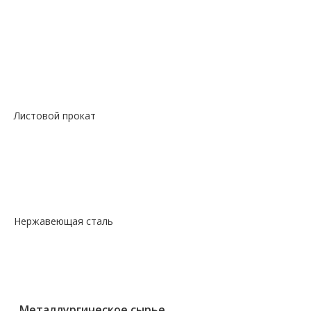
—
Сталь сорт констр никель круг
—
Сталь сорт констр шестигранник
—
Сталь сорт нерж жаропрочный круг
—
Сталь сорт х/т калибровка круг
—
Сталь сорт х/т калибровка шестигранник
—
Сталь фасон профили квадрат
Листовой прокат
— Лист горячекатаный
— Лист оцинкованный
— Лист просечно-вытяжной
— Лист рифленый
— Лист холоднокатаный
Нержавеющая сталь
— Круг, квадрат, шестигранник
— Лист нержавеющий
— Нержавеющие метизы
— Трубы нержавеющие
Металлургическое сырье