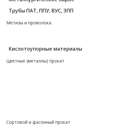
Трубы ПАТ, ППУ, ВУС, ЭПП
Метизы и проволока
— Крепеж, гвозди, болты, цепи
— Проволока, канаты, электроды
Кислотоупорные материалы
Цветные (металлы) прокат
— Алюминий, дюраль
— Магний
— Медь, бронза, латунь
— Молибденовый прокат
— Свинец
— Титановый прокат
— Чугун
Сортовой и фасонный прокат
— Арматура
— Балка