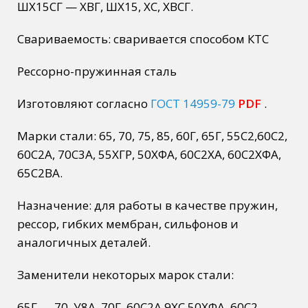
ШХ15СГ — ХВГ, ШХ15, ХС, ХВСГ.
Свариваемость: сваривается способом КТС
Рессорно-пружинная сталь
Изготовляют согласно
ГОСТ 14959-79
PDF
.
Марки стали: 65, 70, 75, 85, 60Г, 65Г, 55С2,60С2,
60С2А, 70С3А, 55ХГР, 50ХФА, 60С2ХА, 60С2ХФА,
65С2ВА.
Назначение: для работы в качестве пружин,
рессор, гибких мембран, сильфонов и
аналогичных деталей.
Заменители некоторых марок стали:
65Г — 70, У8А, 70Г, 60С2А,9ХС,50ХФА, 60С2,