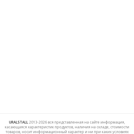
— Трубы электросварные прямоугольные
МЕНЮ
— Главная
— Каталог
— О компании
— Контакты
— ГОСТы и ТУ
ИНФОРМАЦИЯ
— Личный кабинет
— Избранное
— Политика конфиденциальности
URALSTALL
2013-2026 вся представленная на сайте информация,
касающаяся характеристик продуктов, наличия на складе, стоимости
товаров, носит информационный характер и ни при каких условиях