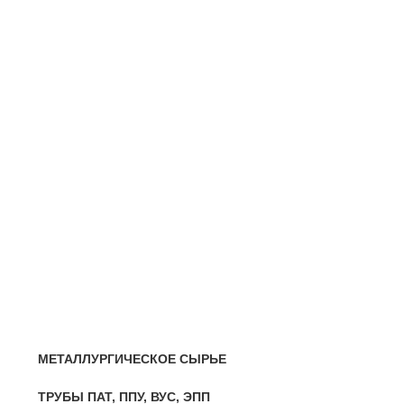
—
Сталь сорт х/т калибровка круг
—
Сталь сорт х/т калибровка шестигранник
—
Сталь фасон профили квадрат
ЛИСТОВОЙ ПРОКАТ
— Лист горячекатаный
— Лист оцинкованный
— Лист просечно-вытяжной
— Лист рифленый
— Лист холоднокатаный
НЕРЖАВЕЮЩАЯ СТАЛЬ
— Круг, квадрат, шестигранник
— Лист нержавеющий
— Нержавеющие метизы
— Трубы нержавеющие
МЕТАЛЛУРГИЧЕСКОЕ СЫРЬЕ
ТРУБЫ ПАТ, ППУ, ВУС, ЭПП