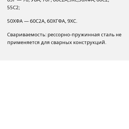
55С2;
50ХФА — 60С2А, 60ХГФА, 9ХС.
Свариваемость: рессорно-пружинная сталь не
применяется для сварных конструкций.
Остались вопросы? Закажите
БЕСПЛАТНУЮ консультацию или
позвоните по телефону
8 (800) 300-86-84
+7 (343) 227-30-01