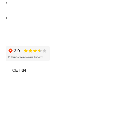
uralstall@list.ru
г. Екатеринбург ул. Кирова 28, офис 302 (территория «ВИЗ-
Сталь»)
Заказать звонок
СЕТКИ
КОНСТРУКЦИОННЫЕ И ИНСТРУМЕНТАЛЬНЫЕ СТАЛИ
—
Поковка
—
Сталь сорт инструм круг
—
Сталь сорт констр круг
—
Сталь сорт констр никель круг
—
Сталь сорт констр шестигранник
—
Сталь сорт нерж жаропрочный круг