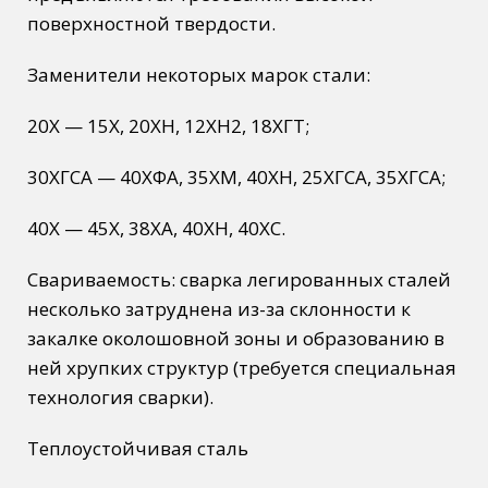
поверхностной твердости.
Заменители некоторых марок стали:
20Х — 15Х, 20ХН, 12ХН2, 18ХГТ;
30ХГСА — 40ХФА, 35ХМ, 40ХН, 25ХГСА, 35ХГСА;
40Х — 45Х, 38ХА, 40ХН, 40ХС.
Свариваемость: cварка легированных сталей
несколько затруднена из-за склонности к
закалке околошовной зоны и образованию в
ней хрупких структур (требуется специальная
технология сварки).
Теплоустойчивая сталь