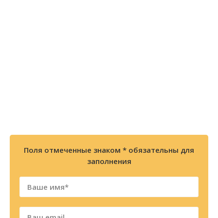
Остались вопросы? Закажите
БЕСПЛАТНУЮ консультацию или
позвоните по телефону
8 (800) 300-86-84
+7 (343) 227-30-01
Мы перезвоним Вам в течении 2х минут
Поля отмеченные знаком * обязательны для
заполнения