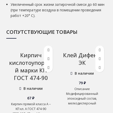
Увеличенный срок жизни затирочной смеси до 60 мин
(при температуре воздуха в помещении проведения
работ +20° С).
СОПУТСТВУЮЩИЕ ТОВАРЫ
Кирпич
Клей Дифенс-
кислотоупорны
ЭК
й марки КП
В наличии
ГОСТ 474-90
79
₽
В наличии
Описание
Модифицированный
67
₽
эпоксидный состав,
мелкодисперсный
Кирпич прямой класса А –
наполнитель и
КП кл. А ГОСТ 474-90
заполнитель, целевые