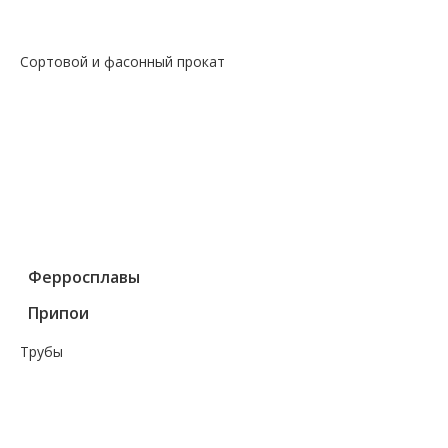
— Чугун
Сортовой и фасонный прокат
— Арматура
— Балка
— Катанка
— Квадрат
— Круг
— Полоса
— Уголок
— Швеллер
Ферросплавы
Припои
Трубы
— Трубы водогазопроводные оцинк ГОСТ 3262-75
— Трубы водогазопроводные черные ГОСТ 3262-75
— Трубы горячедеформированные ГОСТ 8732-78
— Трубы тянутые котловые