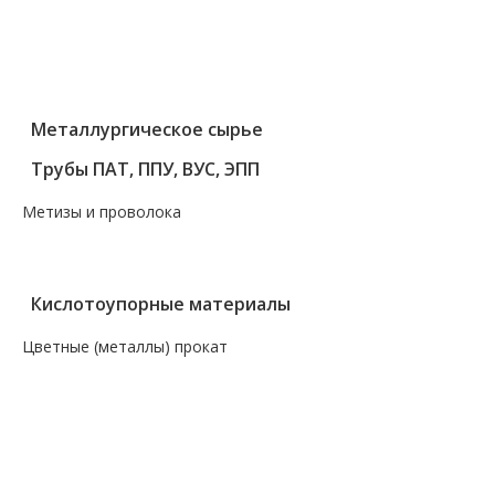
— Круг, квадрат, шестигранник
— Лист нержавеющий
— Нержавеющие метизы
— Трубы нержавеющие
Металлургическое сырье
Трубы ПАТ, ППУ, ВУС, ЭПП
Метизы и проволока
— Крепеж, гвозди, болты, цепи
— Проволока, канаты, электроды
Кислотоупорные материалы
Цветные (металлы) прокат
— Алюминий, дюраль
— Магний
— Медь, бронза, латунь
— Молибденовый прокат
— Свинец
— Титановый прокат