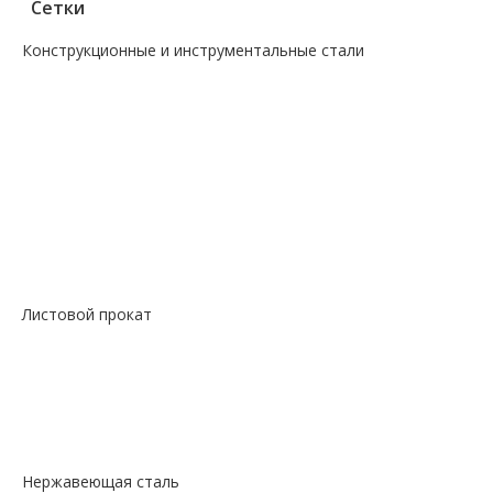
Сетки
Конструкционные и инструментальные стали
—
Поковка
—
Сталь сорт инструм круг
—
Сталь сорт констр круг
—
Сталь сорт констр никель круг
—
Сталь сорт констр шестигранник
—
Сталь сорт нерж жаропрочный круг
—
Сталь сорт х/т калибровка круг
—
Сталь сорт х/т калибровка шестигранник
—
Сталь фасон профили квадрат
Листовой прокат
— Лист горячекатаный
— Лист оцинкованный
— Лист просечно-вытяжной
— Лист рифленый
— Лист холоднокатаный
Нержавеющая сталь