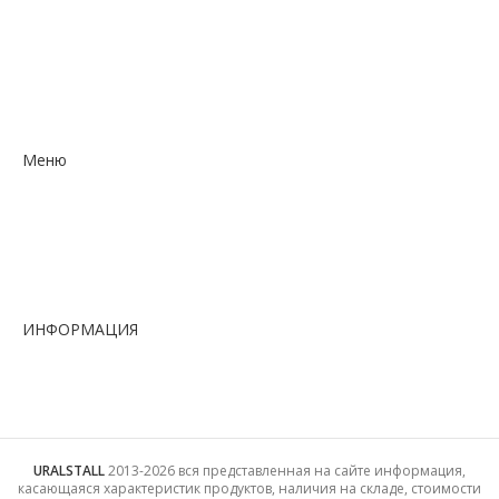
— Трубы холоднодеформированные (тянутые,
бесшовные) ГОСТ 8734-75
— Трубы электросварные
— Трубы электросварные квадрат
— Трубы электросварные прямоугольные
Меню
— Главная
— Каталог
— О компании
— Контакты
— ГОСТы и ТУ
ИНФОРМАЦИЯ
— Личный кабинет
— Избранное
— Политика конфиденциальности
URALSTALL
2013-2026 вся представленная на сайте информация,
касающаяся характеристик продуктов, наличия на складе, стоимости