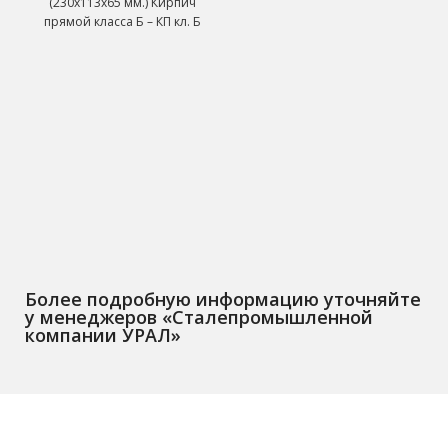
(230х113х65 мм.) Кирпич
добавки, смесевой
прямой класса Б – КП кл. Б
отвердитель аминного типа
Состав А Густая паста Состав
Б
Более подробную информацию уточняйте
у менеджеров «Сталепромышленной
компании УРАЛ»