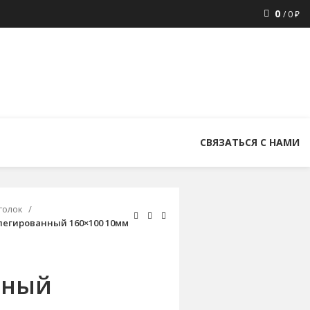
0
/
0
₽
8 (800) 300-86-84
+7 (343) 227-30-01
uralstall@list.ru
СВЯЗАТЬСЯ С НАМИ
голок
легированный 160×100 10мм
нный