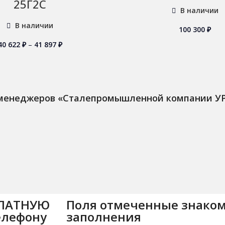
25Г2С
В наличии
В наличии
100 300
₽
40 622
₽
–
41 897
₽
 менеджеров «Сталепромышленной компании У
ПЛАТНУЮ
Поля отмеченные знаком
елефону
заполнения