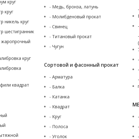
рум круг
- Медь, бронза, латунь
тр круг
- Молибденовый прокат
тр никель круг
- Свинец
тр шестигранник
- Титановый прокат
ж жаропрочный
- Чугун
калибровка круг
Сортовой и фасонный прокат
калибровка
- Арматура
офили квадрат
- Балка
- Катанка
М
- Квадрат
аный
- Круг
ный
- Полоса
вытяжной
- Уголок