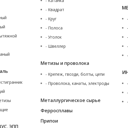
- Катанка
М
- Квадрат
аный
- Круг
ный
- Полоса
вытяжной
- Уголок
- Швеллер
таный
Метизы и проволока
аль
И
- Крепеж, гвозди, болты, цепи
шестигранник
- Проволока, канаты, электроды
щий
Металлургическое сырье
етизы
ющие
Ферросплавы
За
Припои
ВУС, ЭПП