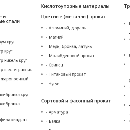
Кислотоупорные материалы
Тр
е и
Цветные (металлы) прокат
ые стали
- Алюминий, дюраль
- Магний
рум круг
- Медь, бронза, латунь
тр круг
- Молибденовый прокат
тр никель круг
- Свинец
тр шестигранник
- Титановый прокат
ж жаропрочный
- Чугун
калибровка круг
Сортовой и фасонный прокат
калибровка
- Арматура
офили квадрат
- Балка