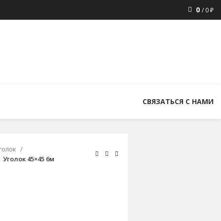
0
/
0
₽
8 (800) 300-86-84
+7 (343) 227-30-01
uralstall@list.ru
СВЯЗАТЬСЯ С НАМИ
голок
Уголок 45×45 6м