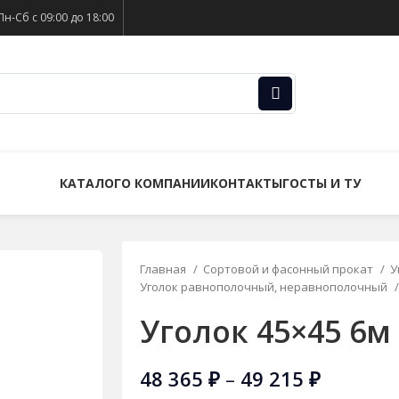
Пн-Сб с 09:00 до 18:00
КАТАЛОГ
О КОМПАНИИ
КОНТАКТЫ
ГОСТЫ И ТУ
Главная
Сортовой и фасонный прокат
У
Уголок равнополочный, неравнополочный
Уголок 45×45 6м
48 365
₽
–
49 215
₽