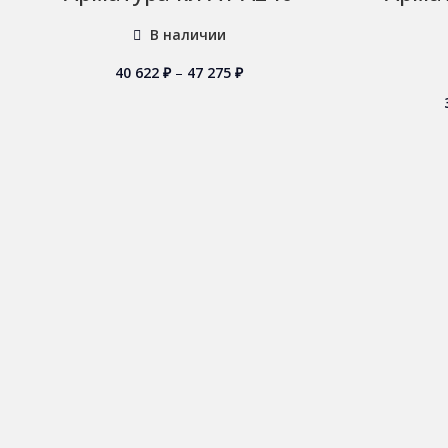
В наличии
40 622
₽
–
47 275
₽