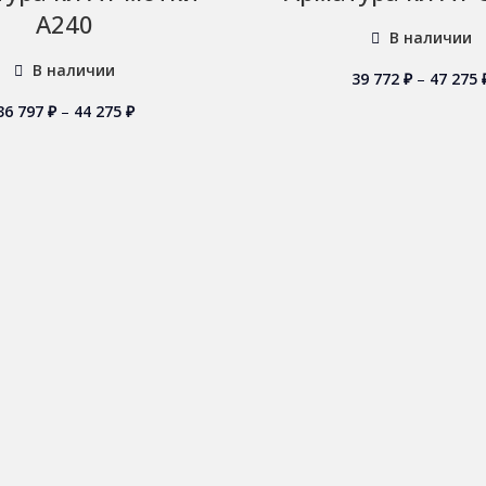
А240
В наличии
В наличии
39 772
₽
–
47 275
36 797
₽
–
44 275
₽