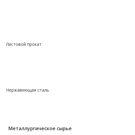
—
Сталь сорт констр шестигранник
—
Сталь сорт нерж жаропрочный круг
—
Сталь сорт х/т калибровка круг
—
Сталь сорт х/т калибровка шестигранник
—
Сталь фасон профили квадрат
Листовой прокат
— Лист горячекатаный
— Лист оцинкованный
— Лист просечно-вытяжной
— Лист рифленый
— Лист холоднокатаный
Нержавеющая сталь
— Круг, квадрат, шестигранник
— Лист нержавеющий
— Нержавеющие метизы
— Трубы нержавеющие
Металлургическое сырье