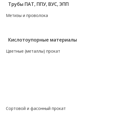
Трубы ПАТ, ППУ, ВУС, ЭПП
Метизы и проволока
— Крепеж, гвозди, болты, цепи
— Проволока, канаты, электроды
Кислотоупорные материалы
Цветные (металлы) прокат
— Алюминий, дюраль
— Магний
— Медь, бронза, латунь
— Молибденовый прокат
— Свинец
— Титановый прокат
— Чугун
Сортовой и фасонный прокат
— Арматура
— Балка
— Катанка