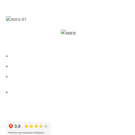
Строим Россию вместе!
КОНТАКТЫ
8 (800) 300-86-84
+7 (343) 227-30-01
uralstall@list.ru
г. Екатеринбург ул. Кирова 28, офис 302 (территория «ВИЗ-
Сталь»)
Заказать звонок