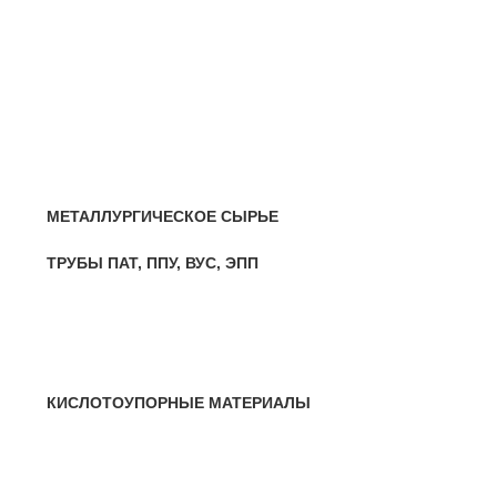
— Лист холоднокатаный
НЕРЖАВЕЮЩАЯ СТАЛЬ
— Круг, квадрат, шестигранник
— Лист нержавеющий
— Нержавеющие метизы
— Трубы нержавеющие
МЕТАЛЛУРГИЧЕСКОЕ СЫРЬЕ
ТРУБЫ ПАТ, ППУ, ВУС, ЭПП
МЕТИЗЫ И ПРОВОЛОКА
— Крепеж, гвозди, болты, цепи
— Проволока, канаты, электроды
КИСЛОТОУПОРНЫЕ МАТЕРИАЛЫ
ЦВЕТНЫЕ (МЕТАЛЛЫ) ПРОКАТ
— Алюминий, дюраль
— Магний