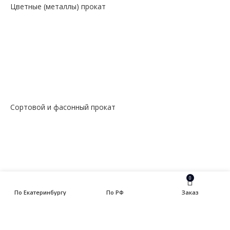
Цветные (металлы) прокат
— Алюминий, дюраль
— Магний
— Медь, бронза, латунь
— Молибденовый прокат
— Свинец
— Титановый прокат
— Чугун
Сортовой и фасонный прокат
— Арматура
— Балка
— Катанка
— Квадрат
— Круг
— Полоса
0
— Уголок
По Екатеринбургу
По РФ
Заказ
— Швеллер
Ферросплавы