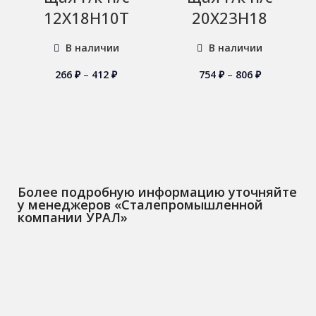
12Х18Н10Т
20Х23Н18
В наличии
В наличии
266
₽
–
412
₽
754
₽
–
806
₽
Более подробную информацию уточняйте
у менеджеров «Сталепромышленной
компании УРАЛ»