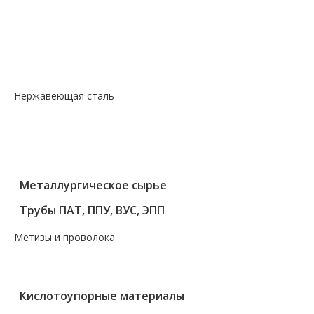
— Лист горячекатаный
— Лист оцинкованный
— Лист просечно-вытяжной
— Лист рифленый
— Лист холоднокатаный
Нержавеющая сталь
— Круг, квадрат, шестигранник
— Лист нержавеющий
— Нержавеющие метизы
— Трубы нержавеющие
Металлургическое сырье
Трубы ПАТ, ППУ, ВУС, ЭПП
Метизы и проволока
— Крепеж, гвозди, болты, цепи
— Проволока, канаты, электроды
Кислотоупорные материалы