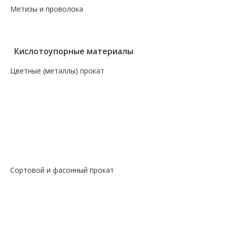
Метизы и проволока
— Крепеж, гвозди, болты, цепи
— Проволока, канаты, электроды
Кислотоупорные материалы
Цветные (металлы) прокат
— Алюминий, дюраль
— Магний
— Медь, бронза, латунь
— Молибденовый прокат
— Свинец
— Титановый прокат
— Чугун
Сортовой и фасонный прокат
— Арматура
— Балка
— Катанка
— Квадрат
— Круг