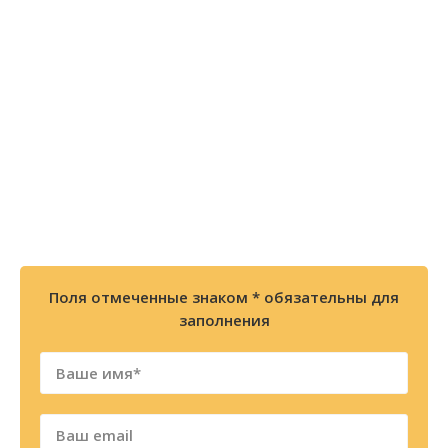
Остались вопросы? Закажите
БЕСПЛАТНУЮ консультацию или
позвоните по телефону
8 (800) 300-86-84
+7 (343) 227-30-01
Мы перезвоним Вам в течении 2х минут
Поля отмеченные знаком * обязательны для
заполнения