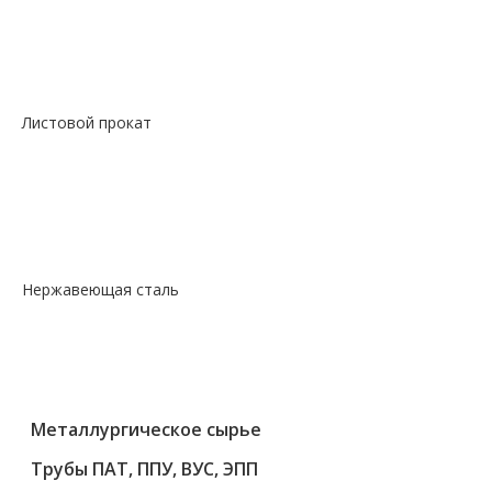
—
Сталь сорт нерж жаропрочный круг
—
Сталь сорт х/т калибровка круг
—
Сталь сорт х/т калибровка шестигранник
—
Сталь фасон профили квадрат
Листовой прокат
— Лист горячекатаный
— Лист оцинкованный
— Лист просечно-вытяжной
— Лист рифленый
— Лист холоднокатаный
Нержавеющая сталь
— Круг, квадрат, шестигранник
— Лист нержавеющий
— Нержавеющие метизы
— Трубы нержавеющие
Металлургическое сырье
Трубы ПАТ, ППУ, ВУС, ЭПП