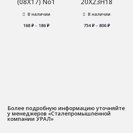
(08Х17) No1
20Х23Н18
В наличии
В наличии
168
₽
–
186
₽
754
₽
–
806
₽
Более подробную информацию уточняйте
у менеджеров «Сталепромышленной
компании УРАЛ»