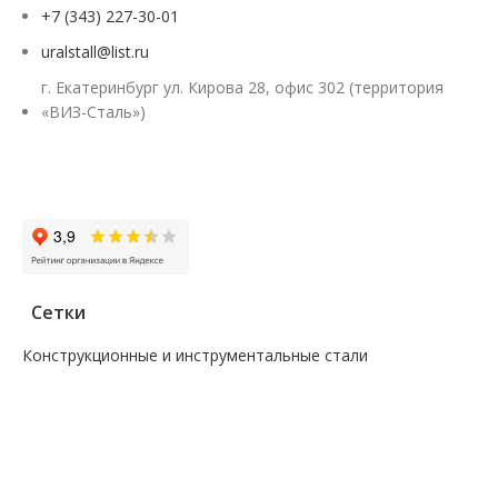
+7 (343) 227-30-01
uralstall@list.ru
г. Екатеринбург ул. Кирова 28, офис 302 (территория
«ВИЗ-Сталь»)
Заказать звонок
Сетки
Конструкционные и инструментальные стали
—
Поковка
—
Сталь сорт инструм круг
—
Сталь сорт констр круг
—
Сталь сорт констр никель круг
—
Сталь сорт констр шестигранник