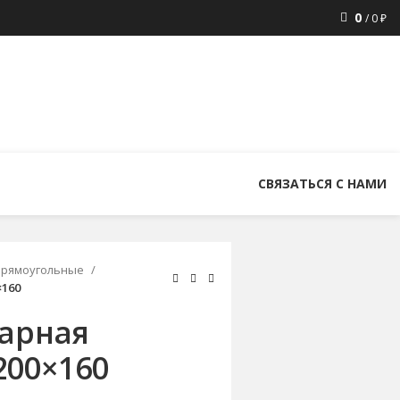
0
/
0
₽
8 (800) 300-86-84
+7 (343) 227-30-01
uralstall@list.ru
СВЯЗАТЬСЯ С НАМИ
прямоугольные
×160
варная
200×160