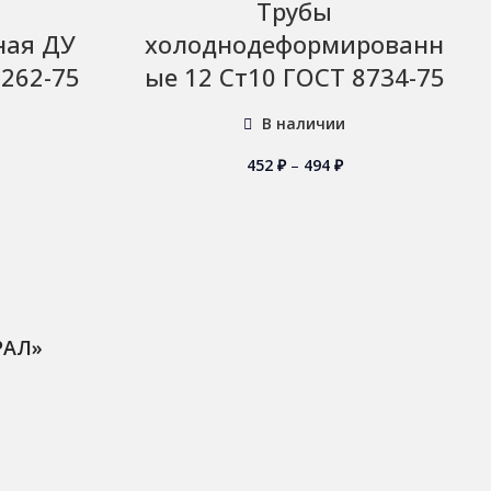
Трубы
ная ДУ
холоднодеформированн
3262-75
ые 12 Ст10 ГОСТ 8734-75
В наличии
452
₽
–
494
₽
РАЛ»