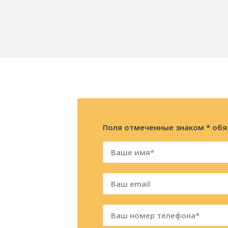
Поля отмеченные знаком * обя
ажите
ацию
фону