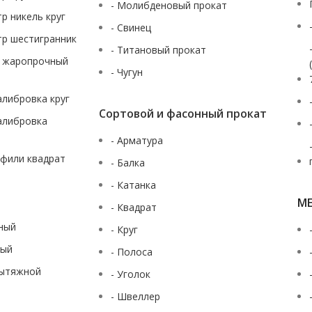
- Молибденовый прокат
тр никель круг
- Свинец
тр шестигранник
- Титановый прокат
ж жаропрочный
- Чугун
калибровка круг
Сортовой и фасонный прокат
калибровка
- Арматура
офили квадрат
- Балка
- Катанка
М
- Квадрат
аный
- Круг
ный
- Полоса
вытяжной
- Уголок
- Швеллер