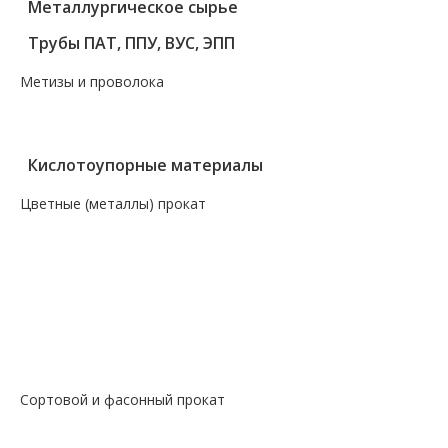
Металлургическое сырье
Трубы ПАТ, ППУ, ВУС, ЭПП
Метизы и проволока
— Крепеж, гвозди, болты, цепи
— Проволока, канаты, электроды
Кислотоупорные материалы
Цветные (металлы) прокат
— Алюминий, дюраль
— Магний
— Медь, бронза, латунь
— Молибденовый прокат
— Свинец
— Титановый прокат
— Чугун
Сортовой и фасонный прокат
— Арматура
— Балка