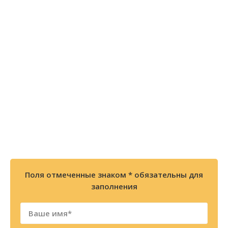
Остались вопросы? Закажите
БЕСПЛАТНУЮ консультацию или
позвоните по телефону
8 (800) 300-86-84
+7 (343) 227-30-01
Мы перезвоним Вам в течении 2х минут
Поля отмеченные знаком * обязательны для
заполнения