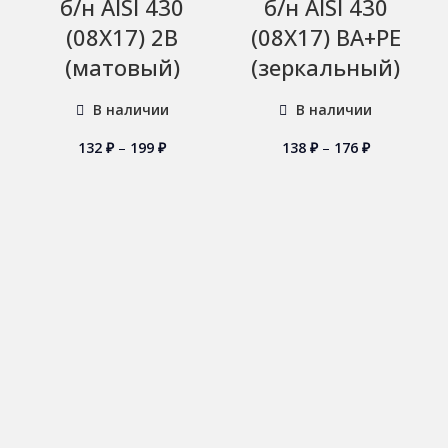
б/н AISI 430
б/н AISI 430
(08Х17) 2B
(08Х17) BA+PE
(матовый)
(зеркальный)
В наличии
В наличии
132
₽
–
199
₽
138
₽
–
176
₽