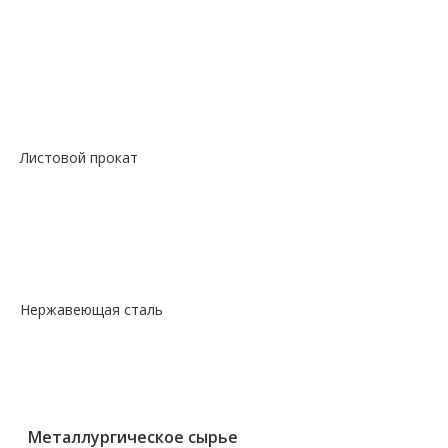
—
Сталь сорт констр никель круг
—
Сталь сорт констр шестигранник
—
Сталь сорт нерж жаропрочный круг
—
Сталь сорт х/т калибровка круг
—
Сталь сорт х/т калибровка шестигранник
—
Сталь фасон профили квадрат
Листовой прокат
— Лист горячекатаный
— Лист оцинкованный
— Лист просечно-вытяжной
— Лист рифленый
— Лист холоднокатаный
Нержавеющая сталь
— Круг, квадрат, шестигранник
— Лист нержавеющий
— Нержавеющие метизы
— Трубы нержавеющие
Металлургическое сырье