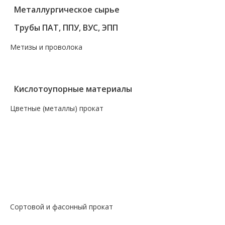
Металлургическое сырье
Трубы ПАТ, ППУ, ВУС, ЭПП
Метизы и проволока
— Крепеж, гвозди, болты, цепи
— Проволока, канаты, электроды
Кислотоупорные материалы
Цветные (металлы) прокат
— Алюминий, дюраль
— Магний
— Медь, бронза, латунь
— Молибденовый прокат
— Свинец
— Титановый прокат
— Чугун
Сортовой и фасонный прокат
— Арматура