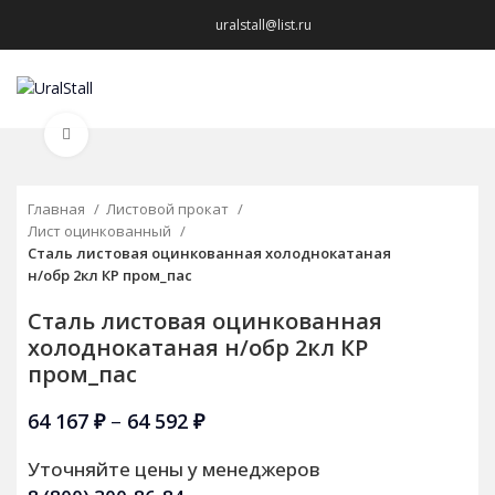
uralstall@list.ru
МЕНЮ
Нажмите, чтобы увеличить
Главная
Листовой прокат
Лист оцинкованный
Сталь листовая оцинкованная холоднокатаная
н/обр 2кл КР пром_пас
Сталь листовая оцинкованная
холоднокатаная н/обр 2кл КР
пром_пас
64 167
₽
–
64 592
₽
Уточняйте цены у менеджеров