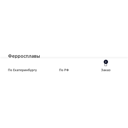
— Арматура
— Балка
— Катанка
— Квадрат
— Круг
— Полоса
— Уголок
— Швеллер
Ферросплавы
0
Припои
По Екатеринбургу
По РФ
Заказ
Трубы
— Трубы водогазопроводные оцинк ГОСТ 3262-75
— Трубы водогазопроводные черные ГОСТ 3262-75
— Трубы горячедеформированные ГОСТ 8732-78
— Трубы тянутые котловые
— Трубы холоднодеформированные (тянутые,
бесшовные) ГОСТ 8734-75
— Трубы электросварные
— Трубы электросварные квадрат