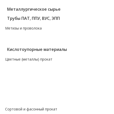
Металлургическое сырье
Трубы ПАТ, ППУ, ВУС, ЭПП
Метизы и проволока
— Крепеж, гвозди, болты, цепи
— Проволока, канаты, электроды
Кислотоупорные материалы
Цветные (металлы) прокат
— Алюминий, дюраль
— Магний
— Медь, бронза, латунь
— Молибденовый прокат
— Свинец
— Титановый прокат
— Чугун
Сортовой и фасонный прокат