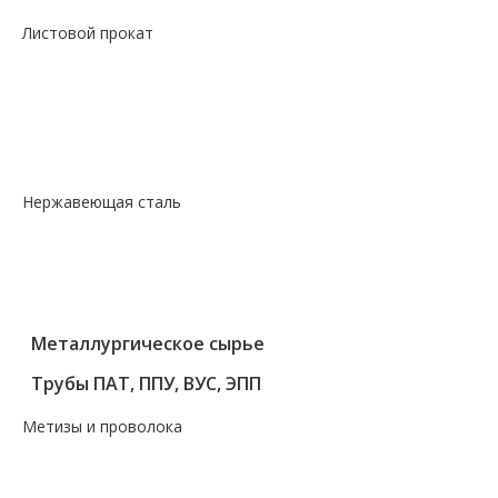
Листовой прокат
— Лист горячекатаный
— Лист оцинкованный
— Лист просечно-вытяжной
— Лист рифленый
— Лист холоднокатаный
Нержавеющая сталь
— Круг, квадрат, шестигранник
— Лист нержавеющий
— Нержавеющие метизы
— Трубы нержавеющие
Металлургическое сырье
Трубы ПАТ, ППУ, ВУС, ЭПП
Метизы и проволока
— Крепеж, гвозди, болты, цепи
— Проволока, канаты, электроды