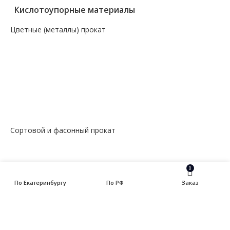
Кислотоупорные материалы
Цветные (металлы) прокат
— Алюминий, дюраль
— Магний
— Медь, бронза, латунь
— Молибденовый прокат
— Свинец
— Титановый прокат
— Чугун
Сортовой и фасонный прокат
— Арматура
— Балка
— Катанка
0
— Квадрат
По Екатеринбургу
По РФ
Заказ
— Круг
— Полоса
— Уголок
— Швеллер