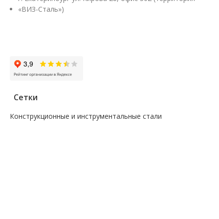
«ВИЗ-Сталь»)
Заказать звонок
Сетки
Конструкционные и инструментальные стали
—
Поковка
—
Сталь сорт инструм круг
—
Сталь сорт констр круг
—
Сталь сорт констр никель круг
—
Сталь сорт констр шестигранник
—
Сталь сорт нерж жаропрочный круг
—
Сталь сорт х/т калибровка круг
—
Сталь сорт х/т калибровка шестигранник
—
Сталь фасон профили квадрат