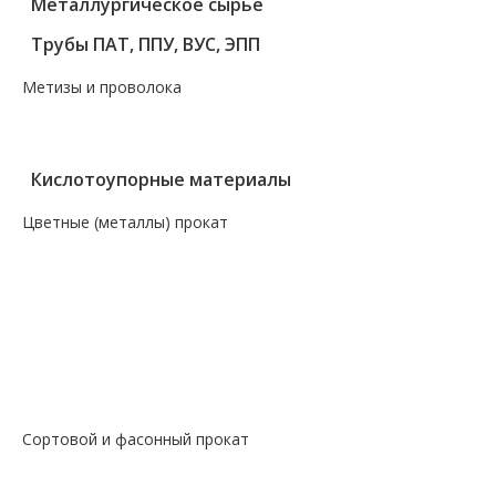
Металлургическое сырье
Трубы ПАТ, ППУ, ВУС, ЭПП
Метизы и проволока
— Крепеж, гвозди, болты, цепи
— Проволока, канаты, электроды
Кислотоупорные материалы
Цветные (металлы) прокат
— Алюминий, дюраль
— Магний
— Медь, бронза, латунь
— Молибденовый прокат
— Свинец
— Титановый прокат
— Чугун
Сортовой и фасонный прокат
— Арматура
— Балка