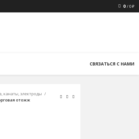
0
/
0
₽
8 (800) 300-86-84
+7 (343) 227-30-01
uralstall@list.ru
СВЯЗАТЬСЯ С НАМИ
, канаты, электроды
орговая отожж