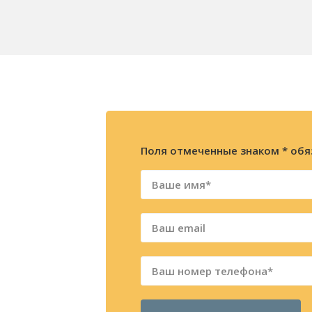
Поля отмеченные знаком * обя
ажите
ацию
фону