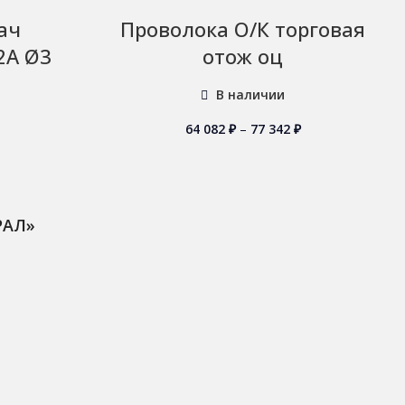
ач
Проволока О/К торговая
2А Ø3
отож оц
В наличии
64 082
₽
–
77 342
₽
РАЛ»