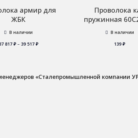
олока армир для
Проволока к
ЖБК
пружинная 60С
В наличии
В наличии
37 817
₽
–
39 517
₽
139
₽
 менеджеров «Сталепромышленной компании У