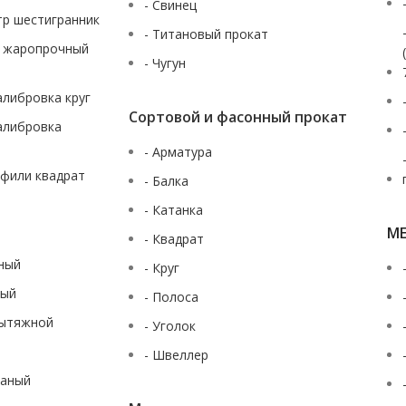
- Свинец
тр шестигранник
- Титановый прокат
ж жаропрочный
- Чугун
калибровка круг
Сортовой и фасонный прокат
калибровка
- Арматура
офили квадрат
- Балка
- Катанка
М
- Квадрат
аный
- Круг
ный
- Полоса
вытяжной
- Уголок
- Швеллер
таный