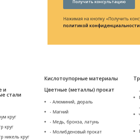
Получить консультацию
Нажимая на кнопку «Получить конс
политикой конфиденциальности
Кислотоупорные материалы
Тр
е и
Цветные (металлы) прокат
ые стали
- Алюминий, дюраль
- Магний
рум круг
- Медь, бронза, латунь
тр круг
- Молибденовый прокат
тр никель круг