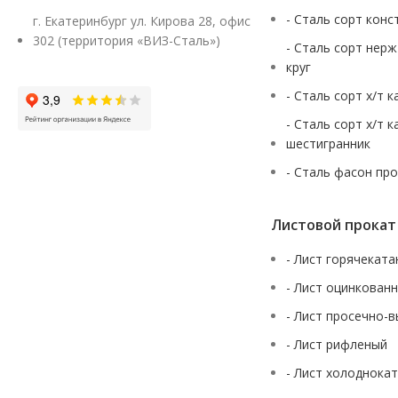
- Сталь сорт конс
г. Екатеринбург ул. Кирова 28, офис
302 (территория «ВИЗ-Сталь»)
- Сталь сорт нер
круг
- Сталь сорт х/т 
- Сталь сорт х/т 
шестигранник
- Сталь фасон пр
Листовой прокат
- Лист горячекат
- Лист оцинкован
- Лист просечно-
- Лист рифленый
- Лист холоднока