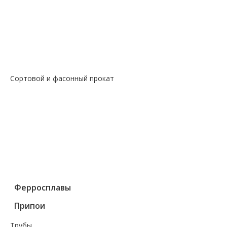
— Магний
— Медь, бронза, латунь
— Молибденовый прокат
— Свинец
— Титановый прокат
— Чугун
Сортовой и фасонный прокат
— Арматура
— Балка
— Катанка
— Квадрат
— Круг
— Полоса
— Уголок
— Швеллер
Ферросплавы
Припои
Трубы