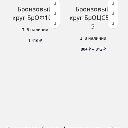
Бронзовый
Бронзовый
круг БрОФ10-1
круг БрОЦС5-5-
5
В наличии
В наличии
1 416
₽
804
₽
–
812
₽