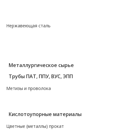
— Лист рифленый
— Лист холоднокатаный
Нержавеющая сталь
— Круг, квадрат, шестигранник
— Лист нержавеющий
— Нержавеющие метизы
— Трубы нержавеющие
Металлургическое сырье
Трубы ПАТ, ППУ, ВУС, ЭПП
Метизы и проволока
— Крепеж, гвозди, болты, цепи
— Проволока, канаты, электроды
Кислотоупорные материалы
Цветные (металлы) прокат
— Алюминий, дюраль