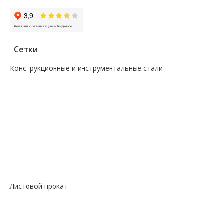
Сетки
Конструкционные и инструментальные стали
—
Поковка
—
Сталь сорт инструм круг
—
Сталь сорт констр круг
—
Сталь сорт констр никель круг
—
Сталь сорт констр шестигранник
—
Сталь сорт нерж жаропрочный круг
—
Сталь сорт х/т калибровка круг
—
Сталь сорт х/т калибровка шестигранник
—
Сталь фасон профили квадрат
Листовой прокат
— Лист горячекатаный
— Лист оцинкованный
— Лист просечно-вытяжной