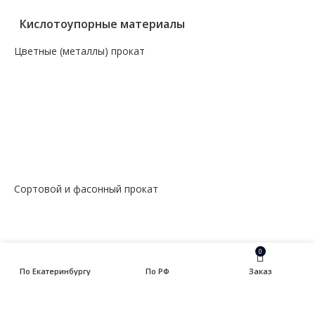
Кислотоупорные материалы
Цветные (металлы) прокат
— Алюминий, дюраль
— Магний
— Медь, бронза, латунь
— Молибденовый прокат
— Свинец
— Титановый прокат
— Чугун
Сортовой и фасонный прокат
— Арматура
— Балка
— Катанка
— Квадрат
0
— Круг
По Екатеринбургу
По РФ
Заказ
— Полоса
— Уголок
— Швеллер