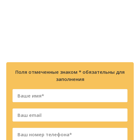
БЕСПЛАТНУЮ консультацию или
позвоните по телефону
8 (800) 300-86-84
+7 (343) 227-30-01
Мы перезвоним Вам в течении 2х минут
Поля отмеченные знаком * обязательны для
заполнения