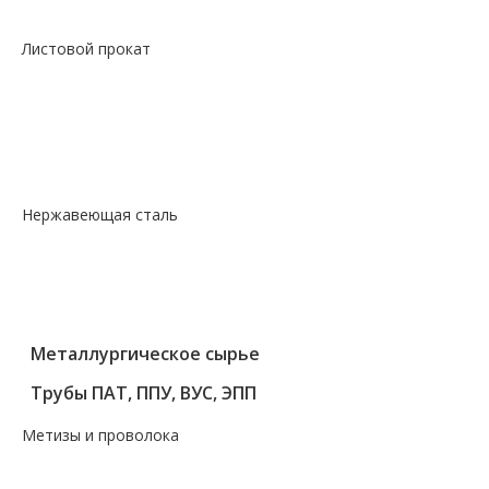
—
Сталь фасон профили квадрат
Листовой прокат
— Лист горячекатаный
— Лист оцинкованный
— Лист просечно-вытяжной
— Лист рифленый
— Лист холоднокатаный
Нержавеющая сталь
— Круг, квадрат, шестигранник
— Лист нержавеющий
— Нержавеющие метизы
— Трубы нержавеющие
Металлургическое сырье
Трубы ПАТ, ППУ, ВУС, ЭПП
Метизы и проволока
— Крепеж, гвозди, болты, цепи
— Проволока, канаты, электроды