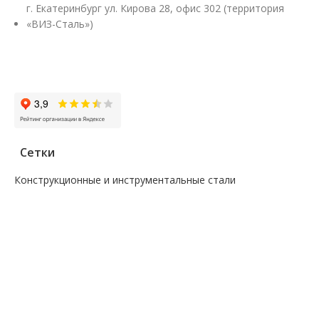
г. Екатеринбург ул. Кирова 28, офис 302 (территория
«ВИЗ-Сталь»)
Заказать звонок
Сетки
Конструкционные и инструментальные стали
—
Поковка
—
Сталь сорт инструм круг
—
Сталь сорт констр круг
—
Сталь сорт констр никель круг
—
Сталь сорт констр шестигранник
—
Сталь сорт нерж жаропрочный круг
—
Сталь сорт х/т калибровка круг
—
Сталь сорт х/т калибровка шестигранник