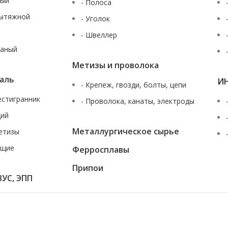
ный
- Полоса
вытяжной
- Уголок
- Швеллер
таный
Метизы и проволока
аль
И
- Крепеж, гвозди, болты, цепи
шестигранник
- Проволока, канаты, электроды
щий
Металлургическое сырье
етизы
ющие
Ферросплавы
За
Припои
ВУС, ЭПП
ющаяся характеристик продуктов, наличия на складе, стоимости товаров,
жданского кодекса Российской Федерации. Для получения подробной инф
истам нашей компании по многоканальному телефону
+7 (343) 227-30-01
ил