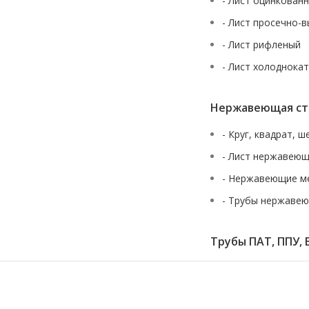
- Лист оцинкован
- Лист просечно-
- Лист рифленый
- Лист холоднока
Нержавеющая ст
- Круг, квадрат, 
- Лист нержавею
- Нержавеющие м
- Трубы нержаве
Трубы ПАТ, ППУ, 
URALSTALL
2013-2026 вся представленная на сайте информация, каса
публичной офертой, определяемой положениями Статьи 437(2) Гра
пожалуйста, обращайтесь к специал