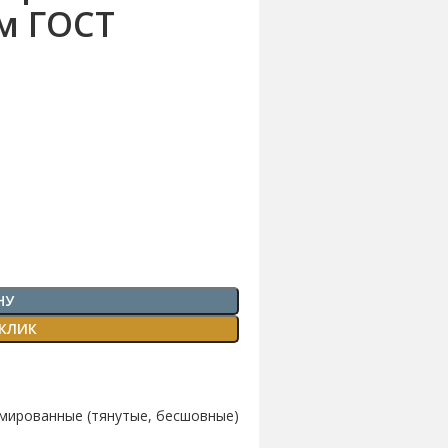
м ГОСТ
НУ
 КЛИК
мированные (тянутые, бесшовные)