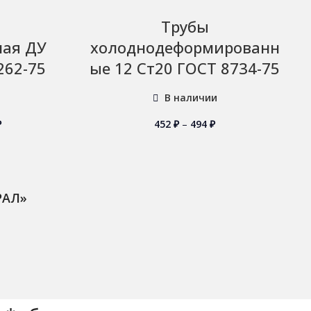
Трубы
ная ДУ
холоднодеформированн
262-75
ые 12 Ст20 ГОСТ 8734-75
В наличии
₽
452
₽
–
494
₽
РАЛ»