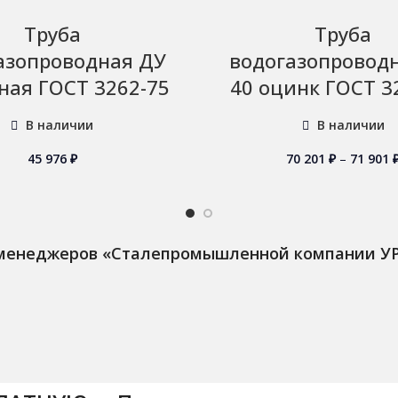
Труба
Труба
азопроводная ДУ
водогазопровод
ная ГОСТ 3262-75
40 оцинк ГОСТ 3
В наличии
В наличии
45 976
₽
70 201
₽
–
71 901
 менеджеров «Сталепромышленной компании У