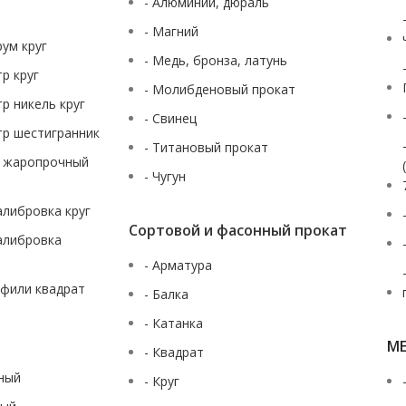
- Алюминий, дюраль
- Магний
рум круг
- Медь, бронза, латунь
тр круг
- Молибденовый прокат
тр никель круг
- Свинец
тр шестигранник
- Титановый прокат
ж жаропрочный
- Чугун
калибровка круг
Сортовой и фасонный прокат
калибровка
- Арматура
офили квадрат
- Балка
- Катанка
М
- Квадрат
аный
- Круг