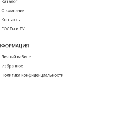
- Каталог
- О компании
- Контакты
- ГОСТы и ТУ
НФОРМАЦИЯ
- Личный кабинет
- Избранное
- Политика конфиденциальности
казать звонок
 носит информационный характер и ни при каких условиях не является
ормации о наличии и стоимости указанных товаров и (или) услуг,
и по электронной почте
uralstall@list.ru