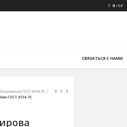
0
/
0
₽
8 (800) 300-86-84
+7 (343) 227-30-01
uralstall@list.ru
СВЯЗАТЬСЯ С НАМИ
бесшовные) ГОСТ 8734-75
мм ГОСТ 8734-75
ирова