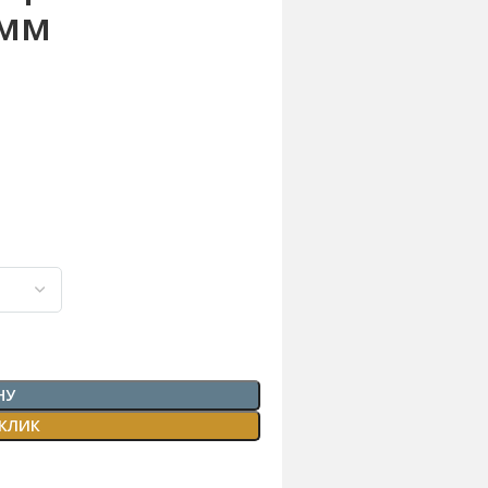
5мм
НУ
 КЛИК