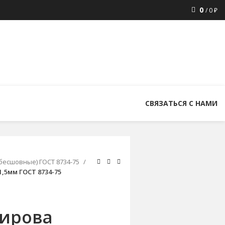
0
/
0
₽
8 (800) 300-86-84
+7 (343) 227-30-01
uralstall@list.ru
СВЯЗАТЬСЯ С НАМИ
бесшовные) ГОСТ 8734-75
,5мм ГОСТ 8734-75
ирова