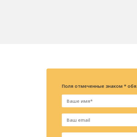
Поля отмеченные знаком * обя
ажите
ацию
фону