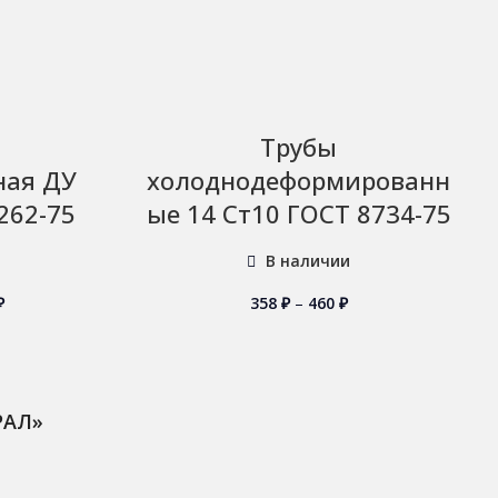
Трубы
ная ДУ
холоднодеформированн
262-75
ые 14 Ст10 ГОСТ 8734-75
В наличии
₽
358
₽
–
460
₽
РАЛ»