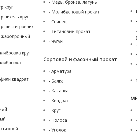
- Медь, бронза, латунь
тр круг
- Молибденовый прокат
тр никель круг
- Свинец
тр шестигранник
- Титановый прокат
ж жаропрочный
- Чугун
калибровка круг
Сортовой и фасонный прокат
калибровка
- Арматура
офили квадрат
- Балка
- Катанка
М
- Квадрат
аный
- Круг
ный
- Полоса
вытяжной
- Уголок