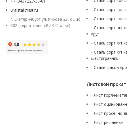
- Сталь сорт конс
+7 (343) 227-30-01
- Сталь сорт конс
uralstall@list.ru
- Сталь сорт конс
г. Екатеринбург ул. Кирова 28, офис
302 (территория «ВИЗ-Сталь»)
- Сталь сорт нер
круг
- Сталь сорт х/т 
- Сталь сорт х/т 
шестигранник
- Сталь фасон пр
Листовой прокат
- Лист горячекат
- Лист оцинкован
- Лист просечно-
- Лист рифленый