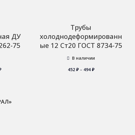
Трубы
ная ДУ
холоднодеформированн
262-75
ые 12 Ст20 ГОСТ 8734-75
В наличии
₽
452
₽
–
494
₽
РАЛ»