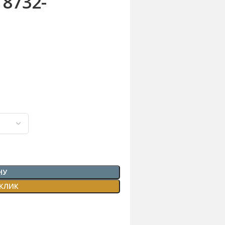
 8732-
НУ
 КЛИК