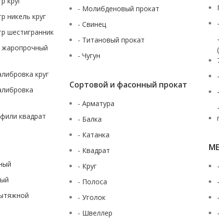
тр круг
- Молибденовый прокат
тр никель круг
- Свинец
тр шестигранник
- Титановый прокат
ж жаропрочный
- Чугун
калибровка круг
Сортовой и фасонный прокат
калибровка
- Арматура
офили квадрат
- Балка
- Катанка
М
- Квадрат
аный
- Круг
ный
- Полоса
вытяжной
- Уголок
- Швеллер