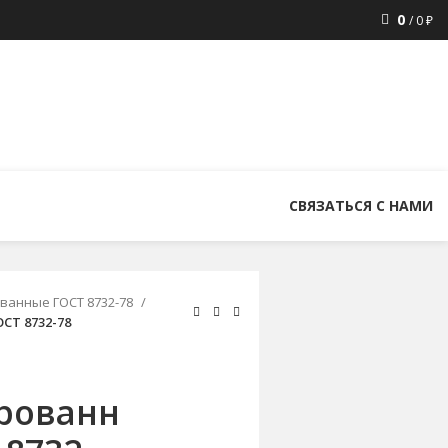
0
/
0
₽
8 (800) 300-86-84
+7 (343) 227-30-01
uralstall@list.ru
СВЯЗАТЬСЯ С НАМИ
ванные ГОСТ 8732-78
СТ 8732-78
рованн