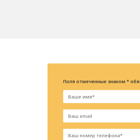
Поля отмеченные знаком * обя
ажите
ацию
фону