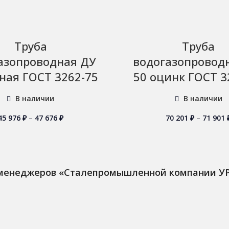
Труба
Труба
азопроводная ДУ
водогазопровод
ная ГОСТ 3262-75
50 оцинк ГОСТ 3
В наличии
В наличии
45 976
₽
–
47 676
₽
70 201
₽
–
71 901
 менеджеров «Сталепромышленной компании У